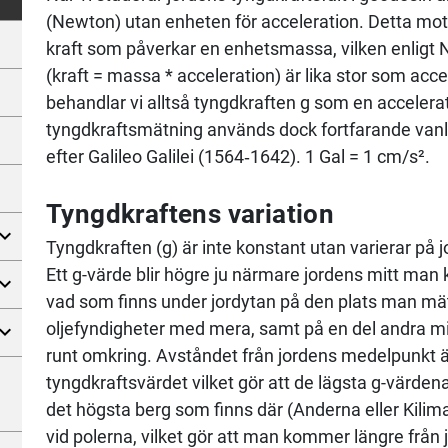
(Newton) utan enheten för acceleration. Detta moti
kraft som påverkar en enhetsmassa, vilken enligt
(kraft = massa * acceleration) är lika stor som acc
behandlar vi alltså tyngdkraften g som en accele
tyngdkraftsmätning används dock fortfarande vanli
efter Galileo Galilei (1564‑1642). 1 Gal = 1 cm/s².
Tyngdkraftens variation
Tyngdkraften (g) är inte konstant utan varierar på 
Ett g-värde blir högre ju närmare jordens mitt ma
vad som finns under jordytan på den plats man mäte
oljefyndigheter med mera, samt på en del andra m
runt omkring. Avståndet från jordens medelpunkt 
tyngdkraftsvärdet vilket gör att de lägsta g-värde
det högsta berg som finns där (Anderna eller Kiliman
vid polerna, vilket gör att man kommer längre från 