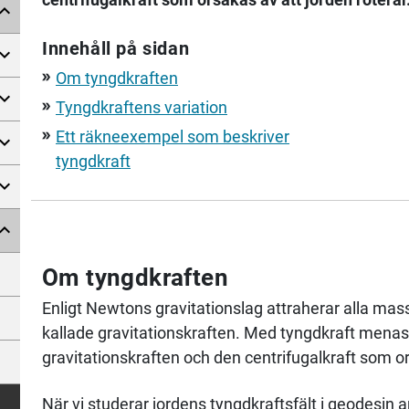
Innehåll på sidan
Om tyngdkraften
double_arrow
Tyngdkraftens variation
double_arrow
Ett räkneexempel som beskriver
double_arrow
tyngdkraft
Om tyngdkraften
Enligt Newtons gravitationslag attraherar alla ma
kallade gravitationskraften. Med tyngdkraft men
gravitationskraften och den centrifugalkraft som or
När vi studerar jordens tyngdkraftsfält i geodesin 