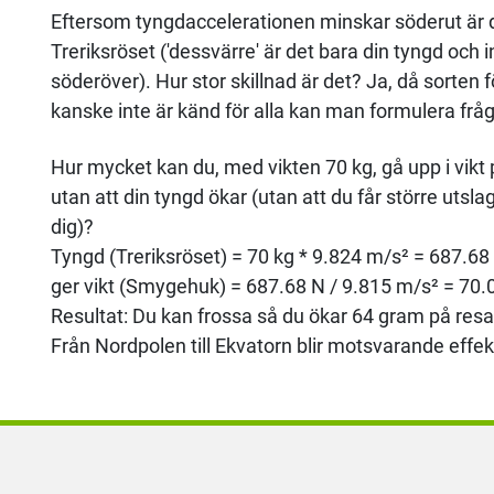
Eftersom tyngdaccelerationen minskar söderut är 
Treriksröset ('dessvärre' är det bara din tyngd och 
söderöver). Hur stor skillnad är det? Ja, då sorten
kanske inte är känd för alla kan man formulera fråg
Hur mycket kan du, med vikten 70 kg, gå upp i vikt 
utan att din tyngd ökar (utan att du får större ut
dig)?
Tyngd (Treriksröset) = 70 kg * 9.824 m/s² = 687.68
ger vikt (Smygehuk) = 687.68 N / 9.815 m/s² = 70.
Resultat: Du kan frossa så du ökar 64 gram på resa
Från Nordpolen till Ekvatorn blir motsvarande effe