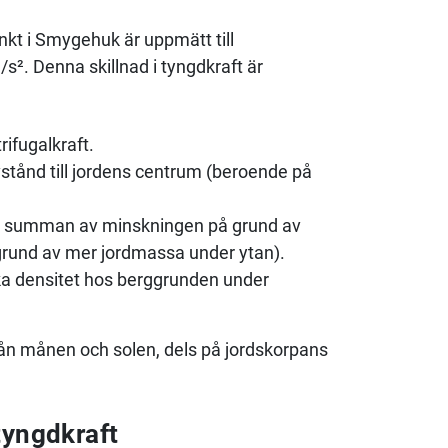
kt i Smygehuk är uppmätt till
/s². Denna skillnad i tyngdkraft är
ifugalkraft.
vstånd till jordens centrum (beroende på
(= summan av minskningen på grund av
 grund av mer jordmassa under ytan).
ika densitet hos berggrunden under
rån månen och solen, dels på jordskorpans
tyngdkraft