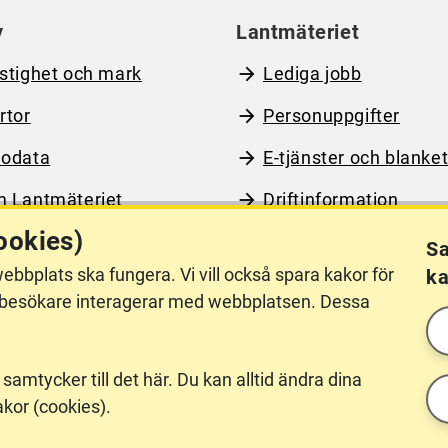
y
Lantmäteriet
stighet och mark
Lediga jobb
rtor
Personuppgifter
odata
E-tjänster och blanket
 Lantmäteriet
Driftinformation
ookies)
Sa
ebbplats ska fungera. Vi vill också spara kakor för
ka
llgänglighet
Other languages
hur besökare interagerar med webbplatsen. Dessa
 samtycker till det här. Du kan alltid ändra dina
akor (cookies).
Till våra uppgifter hör också att
antera deras gränser. Vi tillhör