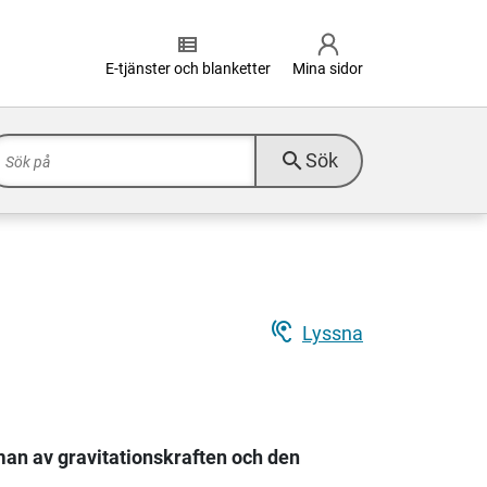
view_list
E-tjänster och blanketter
Mina sidor
search
Sök
hearing
Lyssna
n av gravitationskraften och den
.