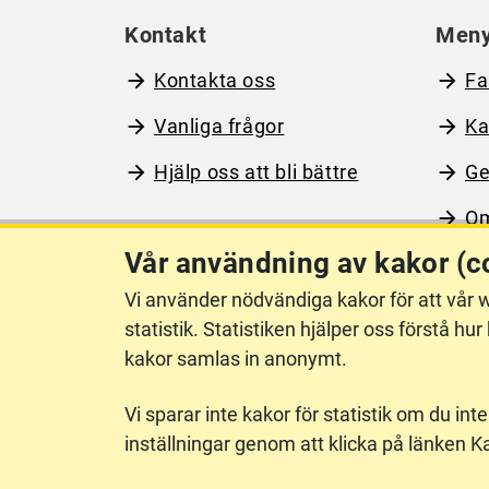
Kontakt
Men
Kontakta oss
Fa
Vanliga frågor
Ka
Hjälp oss att bli bättre
Ge
Om
Vår användning av kakor (c
Vi använder nödvändiga kakor för att vår w
Om webbplatsen
Ti
statistik. Statistiken hjälper oss förstå 
kakor samlas in anonymt.
Vi sparar inte kakor för statistik om du inte
inställningar genom att klicka på länken K
Lantmäteriet är den myndighet som kartlägger Sverige. 
registrera och säkra ägandet av alla fastigheter samt h