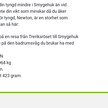
din tyngd mindre i Smygehuk än vid
inte din vikt som minskar då du åker
 för tyngd, Newton, är en storhet som
an så här:
på en resa från Treriksröset till Smygehuk
slag på den badrumsvåg du brukar ha med
 N
064 kg
n.
kt 423 gram.