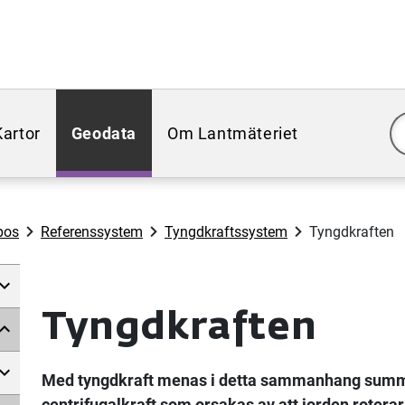
Kartor
Geodata
Om Lantmäteriet
pos
Referenssystem
Tyngdkraftssystem
Tyngdkraften
Tyngdkraften
Med tyngdkraft menas i detta sammanhang summa
centrifugalkraft som orsakas av att jorden roterar