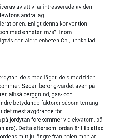
veras av att vi är intresserade av den
 Newtons andra lag
elerationen. Enligt denna konvention
ration med enheten m/s². Inom
gtvis den äldre enheten Gal, uppkallad
jordytan; dels med läget, dels med tiden.
n kommer. Sedan beror g-värdet även på
r, alltså berggrund, gas- och
indre betydande faktorer såsom terräng
är det mest avgörande för
na på jordytan förekommer vid ekvatorn, på
jaro). Detta eftersom jorden är tillplattad
jordens mitt ju längre från polen man är.