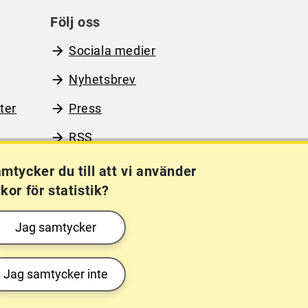
Följ oss
Sociala medier
Nyhetsbrev
ter
Press
RSS
mtycker du till att vi använder
kor för statistik?
Kakor (cookies)
Frågor?
Chatta med
Jag samtycker
mig!
Jag samtycker inte