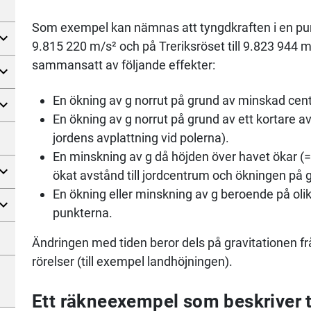
Som exempel kan nämnas att tyngdkraften i en pun
9.815 220 m/s² och på Treriksröset till 9.823 944 m
sammansatt av följande effekter:
En ökning av g norrut på grund av minskad centr
En ökning av g norrut på grund av ett kortare a
jordens avplattning vid polerna).
En minskning av g då höjden över havet ökar 
ökat avstånd till jordcentrum och ökningen på
En ökning eller minskning av g beroende på ol
punkterna.
Ändringen med tiden beror dels på gravitationen f
rörelser (till exempel landhöjningen).
Ett räkneexempel som beskriver 