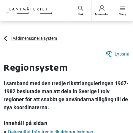
Hoppa till sidans innehåll
search
menu
Sök
Mina sidor
Meny
Tvådimensionella system
hearing
Lyssna
Regionsystem
I samband med den tredje rikstrianguleringen 1967-
1982 beslutade man att dela in Sverige i tolv
regioner för att snabbt ge användarna tillgång till de
nya koordinaterna.
Innehåll på sidan
Delresultat från tredje rikstrianguleringen
double_arrow