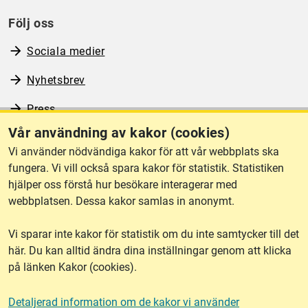
Följ oss
Sociala medier
Nyhetsbrev
Press
Vår användning av kakor (cookies)
RSS
Vi använder nödvändiga kakor för att vår webbplats ska
fungera. Vi vill också spara kakor för statistik. Statistiken
hjälper oss förstå hur besökare interagerar med
Om webbplatsen
webbplatsen. Dessa kakor samlas in anonymt.
Vi sparar inte kakor för statistik om du inte samtycker till det
Tillgänglighet
här. Du kan alltid ändra dina inställningar genom att klicka
på länken Kakor (cookies).
Other languages
Detaljerad information om de kakor vi använder