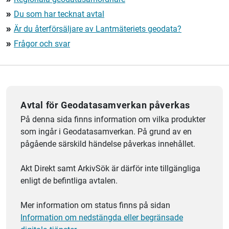
Du som har tecknat avtal
double_arrow
Är du återförsäljare av Lantmäteriets geodata?
double_arrow
Frågor och svar
double_arrow
Avtal för Geodatasamverkan påverkas
På denna sida finns information om vilka produkter
som ingår i Geodatasamverkan. På grund av en
pågående särskild händelse påverkas innehållet.
Akt Direkt samt ArkivSök är därför inte tillgängliga
enligt de befintliga avtalen.
Mer information om status finns på sidan
Information om nedstängda eller begränsade