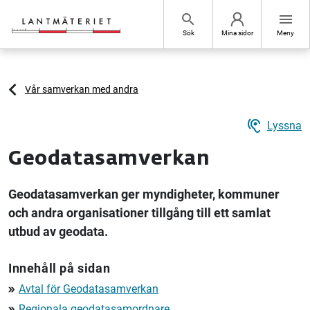
Hoppa till sidans innehåll
search
menu
Sök
Mina sidor
Meny
Vår samverkan med andra
hearing
Lyssna
Geodatasamverkan
Geodatasamverkan ger myndigheter, kommuner
och andra organisationer tillgång till ett samlat
utbud av geodata.
Innehåll på sidan
Avtal för Geodatasamverkan
double_arrow
Regionala geodatasamordnare
double_arrow