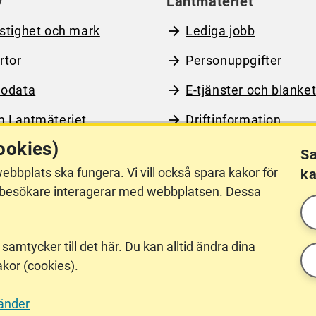
y
Lantmäteriet
stighet och mark
Lediga jobb
rtor
Personuppgifter
odata
E-tjänster och blanket
 Lantmäteriet
Driftinformation
ookies)
Sa
ebbplats ska fungera. Vi vill också spara kakor för
ka
llgänglighet
Other languages
hur besökare interagerar med webbplatsen. Dessa
 samtycker till det här. Du kan alltid ändra dina
akor (cookies).
Till våra uppgifter hör också att
antera deras gränser. Vi tillhör
vänder