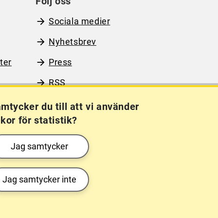
Följ oss
Sociala medier
Nyhetsbrev
ter
Press
RSS
mtycker du till att vi använder
kor för statistik?
Kakor (cookies)
Frågor?
Chatta med
Jag samtycker
mig!
Jag samtycker inte