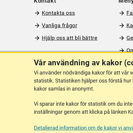
Kontakt
Men
Kontakta oss
Fa
Vanliga frågor
Ka
Hjälp oss att bli bättre
Ge
Om
Vår användning av kakor (c
Vi använder nödvändiga kakor för att vår w
Om webbplatsen
Ti
statistik. Statistiken hjälper oss förstå 
kakor samlas in anonymt.
Vi sparar inte kakor för statistik om du inte
inställningar genom att klicka på länken K
Lantmäteriet är den myndighet som kartlägger Sverige. 
registrera och säkra ägandet av alla fastigheter samt h
Detaljerad information om de kakor vi an
Landsbygds- och infrastrukturdepartementet.