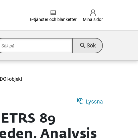
view_list
E-tjänster och blanketter
Mina sidor
search
Sök
DOI-objekt
hearing
Lyssna
 ETRS 89
eden, Analysis