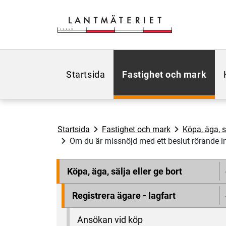
Hoppa till sidans innehåll
Startsida
Fastighet och mark
Startsida
Fastighet och mark
Köpa, äga, sä
Om du är missnöjd med ett beslut rörande i
Köpa, äga, sälja eller ge bort
Registrera ägare - lagfart
Ansökan vid köp