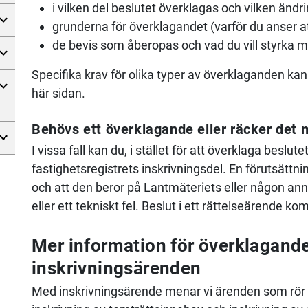
i vilken del beslutet överklagas och vilken ändri
grunderna för överklagandet (varför du anser att
de bevis som åberopas och vad du vill styrka m
Specifika krav för olika typer av överklaganden k
här sidan.
Behövs ett överklagande eller räcker det 
I vissa fall kan du, i stället för att överklaga beslute
fastighetsregistrets inskrivningsdel. En förutsättni
och att den beror på Lantmäteriets eller någon ann
eller ett tekniskt fel. Beslut i ett rättelseärende k
Mer information för överklagande
inskrivningsärenden
Med inskrivningsärende menar vi ärenden som rör la