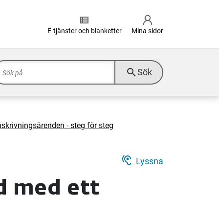
view_list
E-tjänster och blanketter
Mina sidor
search
Sök
skrivningsärenden - steg för steg
hearing
Lyssna
d med ett