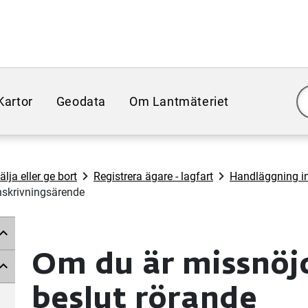
Kartor
Geodata
Om Lantmäteriet
lja eller ge bort
Registrera ägare - lagfart
Handläggning in
nskrivningsärende
Om du är missnöj
beslut rörande