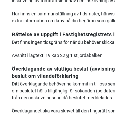
inskrivning av tomträttsinnehav och inskrivning av 
Här finns en sammanställning av tidsfrister, hänvisni
extra information om krav på din begäran som gäll
Rättelse av uppgift i Fastighetsregistrets 
Det finns ingen tidsgräns för när du behöver skicka
Avsnitt i lagtext: 19 kap 22 § 1 st jordabalken
Överklagande av slutliga beslut (avvisning,
beslut om vilandeförklaring
Ditt överklagande behöver ha kommit in till oss se
om beslutet hölls tillgänglig för sökanden (se dater
från den inskrivningsdag då beslutet meddelades.
Överklagandet ska vara skrivet till den tingsrätt s