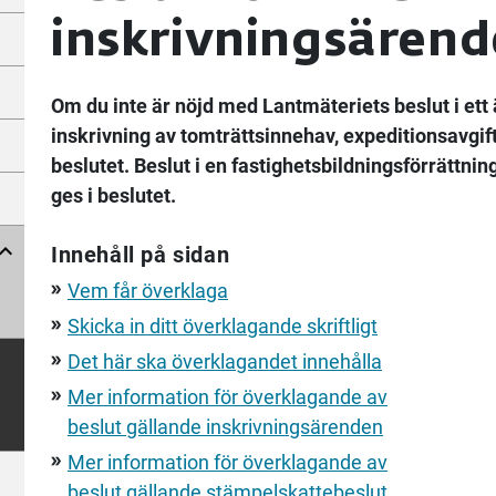
inskrivningsärend
Om du inte är nöjd med Lantmäteriets beslut i ett 
inskrivning av tomträttsinnehav, expeditionsavgif
beslutet. Beslut i en fastighetsbildningsförrättni
ges i beslutet.
Innehåll på sidan
Vem får överklaga
double_arrow
Skicka in ditt överklagande skriftligt
double_arrow
Det här ska överklagandet innehålla
double_arrow
Mer information för överklagande av
double_arrow
beslut gällande inskrivningsärenden
Mer information för överklagande av
double_arrow
beslut gällande stämpelskattebeslut