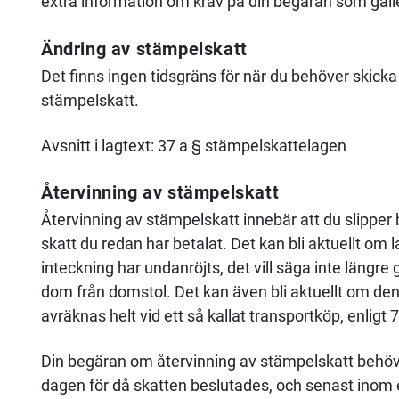
extra information om krav på din begäran som gäll
Ändring av stämpelskatt
Det finns ingen tidsgräns för när du behöver skick
stämpelskatt.
Avsnitt i lagtext: 37 a § stämpelskattelagen
Återvinning av stämpelskatt
Återvinning av stämpelskatt innebär att du slipper be
skatt du redan har betalat. Det kan bli aktuellt om la
inteckning har undanröjts, det vill säga inte längre g
dom från domstol. Det kan även bli aktuellt om den
avräknas helt vid ett så kallat transportköp, enligt
Din begäran om återvinning av stämpelskatt behöver
dagen för då skatten beslutades, och senast inom et