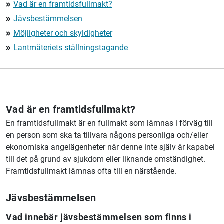
Vad är en framtidsfullmakt?
double_arrow
Jävsbestämmelsen
double_arrow
Möjligheter och skyldigheter
double_arrow
Lantmäteriets ställningstagande
double_arrow
Vad är en framtidsfullmakt?
En framtidsfullmakt är en fullmakt som lämnas i förväg till
en person som ska ta tillvara någons personliga och/eller
ekonomiska angelägenheter när denne inte själv är kapabel
till det på grund av sjukdom eller liknande omständighet.
Framtidsfullmakt lämnas ofta till en närstående.
Jävsbestämmelsen
Vad innebär jävsbestämmelsen som finns i