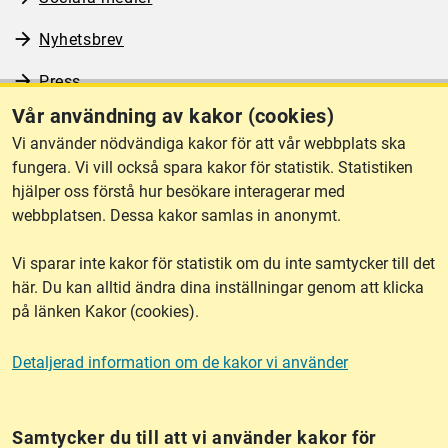
Nyhetsbrev
Press
Vår användning av kakor (cookies)
RSS
Vi använder nödvändiga kakor för att vår webbplats ska
fungera. Vi vill också spara kakor för statistik. Statistiken
hjälper oss förstå hur besökare interagerar med
Om webbplatsen
webbplatsen. Dessa kakor samlas in anonymt.
Vi sparar inte kakor för statistik om du inte samtycker till det
Tillgänglighet
här. Du kan alltid ändra dina inställningar genom att klicka
på länken Kakor (cookies).
Other languages
Detaljerad information om de kakor vi använder
Kakor (cookies)
Frågor?
Chatta med
mig!
Samtycker du till att vi använder kakor för