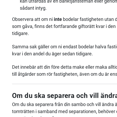
kan utfärdas av en banktjänsteman eller genom 
sådant intyg.
Observera att om ni
inte
bodelar fastigheten utan 
som gåva, finns det fortfarande giftorätt kvar i d
tidigare.
Samma sak gäller om ni endast bodelar halva fastig
kvar i den andel du äger sedan tidigare.
Det innebär att din före detta make eller maka a
till åtgärder som rör fastigheten, även om du är e
Om du ska separera och vill ändr
Om du ska separera från din sambo och vill ändra ä
tomträtten i samband med separationen, behöver du