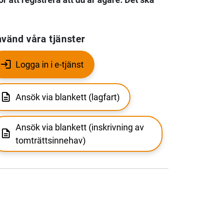
vänd våra tjänster
Logga in i e-tjänst
Ansök via blankett (lagfart)
Ansök via blankett (inskrivning av
tomträttsinnehav)