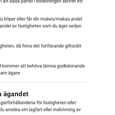
att båda parter i bodelningen skriver ett
du köper eller får din makes/makas andel
en andel av fastigheten som du äger sedan
heten, då finns det fortfarande giftorätt
lltid kommer att behöva lämna godkännande
nsam ägare.
a ägandet
garförhållandena för fastigheten eller
 ansöka om lagfart eller inskrivning av