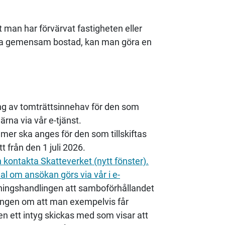
 man har förvärvat fastigheten eller
ara gemensam bostad, kan man göra en
ng av tomträttsinnehav för den som
ärna via vår e-tjänst.
r ska anges för den som tillskiftas
t från den 1 juli 2026.
ontakta Skatteverket (nytt fönster).
al om ansökan görs via vår i e-
lningshandlingen att samboförhållandet
dlingen om att man exempelvis får
en ett intyg skickas med som visar att