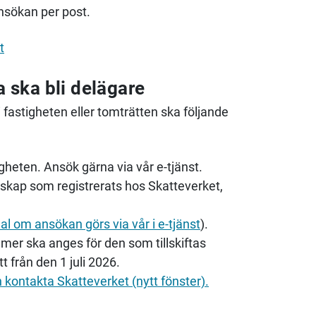
ansökan per post.
t
a ska bli delägare
i fastigheten eller tomträtten ska följande
igheten. Ansök gärna via vår e-tjänst.
kap som registrerats hos Skatteverket,
al om ansökan görs via vår i e-tjänst
).
r ska anges för den som tillskiftas
t från den 1 juli 2026.
ontakta Skatteverket (nytt fönster).