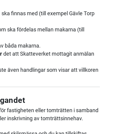
 ska finnas med (till exempel Gävle Torp
om ska fördelas mellan makarna (till
av båda makarna.
r
det att Skatteverket mottagit anmälan
te även handlingar som visar att villkoren
ägandet
för fastigheten eller tomträtten i samband
er inskrivning av tomträttsinnehav.
med skilsmässa och du kan tillskiftas