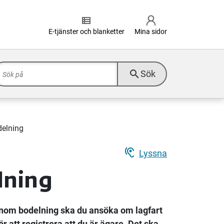
view_list
E-tjänster och blanketter
Mina sidor
search
Sök
delning
hearing
Lyssna
lning
genom bodelning ska du ansöka om lagfart
ör att registrera att du är ägare. Det ska