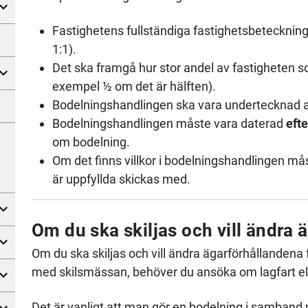
Fastighetens fullständiga fastighetsbeteckning
1:1).
Det ska framgå hur stor andel av fastigheten s
exempel ½ om det är hälften).
Bodelningshandlingen ska vara undertecknad 
Bodelningshandlingen måste vara daterad
efte
om bodelning.
Om det finns villkor i bodelningshandlingen mås
är uppfyllda skickas med.
Om du ska skiljas och vill ändra 
Om du ska skiljas och vill ändra ägarförhållandena 
med skilsmässan, behöver du ansöka om lagfart ell
Det är vanligt att man gör en bodelning i samband 