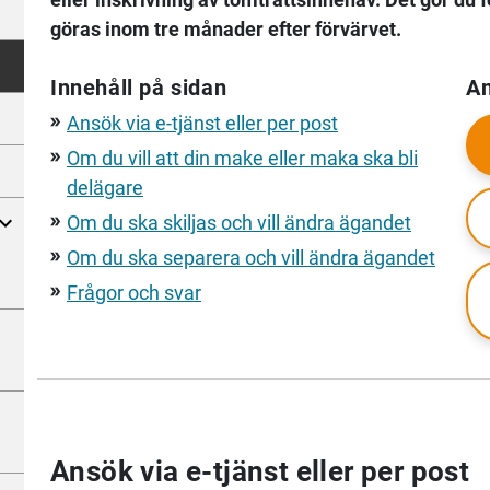
göras inom tre månader efter förvärvet.
Innehåll på sidan
An
Ansök via e-tjänst eller per post
double_arrow
Om du vill att din make eller maka ska bli
double_arrow
delägare
Om du ska skiljas och vill ändra ägandet
double_arrow
Om du ska separera och vill ändra ägandet
double_arrow
Frågor och svar
double_arrow
Ansök via e-tjänst eller per post