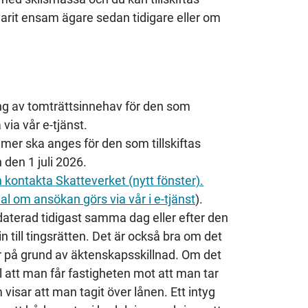
arit ensam ägare sedan tidigare eller om
ng av tomträttsinnehav för den som
via vår e-tjänst.
r ska anges för den som tillskiftas
 den 1 juli 2026.
ontakta Skatteverket (nytt fönster).
al om ansökan görs via vår i e-tjänst
).
aterad tidigast samma dag eller efter den
ill tingsrätten. Det är också bra om det
r på grund av äktenskapsskillnad. Om det
el att man får fastigheten mot att man tar
visar att man tagit över lånen. Ett intyg