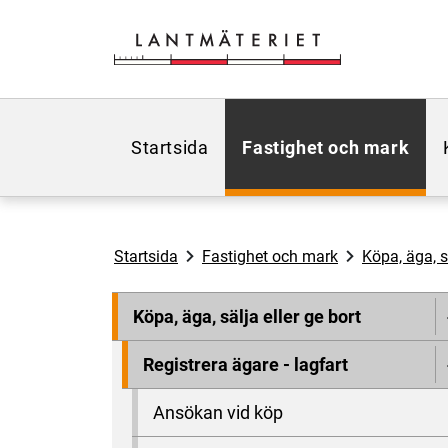
Hoppa till sidans innehåll
Startsida
Fastighet och mark
Startsida
Fastighet och mark
Köpa, äga, sä
Köpa, äga, sälja eller ge bort
Registrera ägare - lagfart
Ansökan vid köp