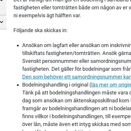
fastigheten eller tomträtten både om någon av er v
ni exempelvis ägt hälften var.
Följande ska skickas in:
Ansökan om lagfart eller ansökan om inskrivni
tillskiftats fastigheten/tomträtten. Ansök gärna 
Svenskt personnummer eller samordningsnumme
fastigheten. Det gäller för bodelningar som från
Den som behöver ett samordningsnummer kan k
Bodelningshandling i original (
läs mer om origin
Tänk på att bodelningshandlingen måste vara d
dag som ansökan om äktenskapsskillnad kom in t
framgår av bodelningshandlingen att ni bodela
finns villkor i bodelningshandlingen, till exemp
över lån, måste även ett intyg skickas med som 