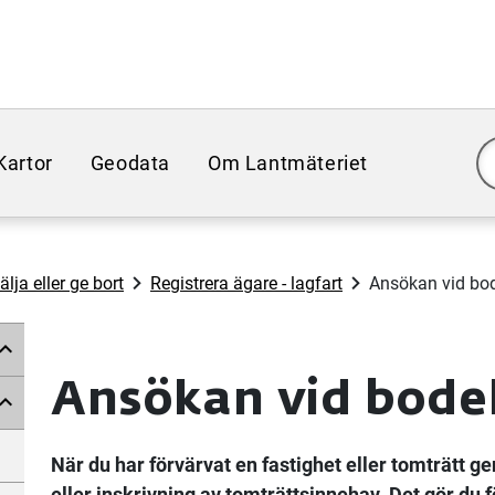
Kartor
Geodata
Om Lantmäteriet
lja eller ge bort
Registrera ägare - lagfart
Ansökan vid bo
Ansökan vid bode
När du har förvärvat en fastighet eller tomträtt 
eller inskrivning av tomträttsinnehav. Det gör du f