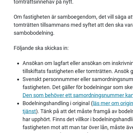
tomträttsinnehav på nytt.
Om fastigheten är samboegendom, det vill säga att
tomträtten tillsammans med syftet att den ska v
sambobodelning.
Följande ska skickas in:
Ansökan om lagfart eller ansökan om inskrivni
tillskiftats fastigheten eller tomträtten. Ansök g
Svenskt personnummer eller samordningsnumme
fastigheten. Det gäller för bodelningar som sket
Den som behöver ett samordningsnummer kan k
Bodelningshandling i original (
läs mer om origin
tjänst
). Tänk på att det måste framgå av bode
har upphört. Finns det villkor i bodelningshan
fastigheten mot att man tar över lån, måste äv