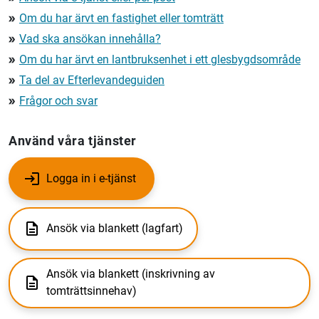
Om du har ärvt en fastighet eller tomträtt
double_arrow
Vad ska ansökan innehålla?
double_arrow
Om du har ärvt en lantbruksenhet i ett glesbygdsområde
double_arrow
Ta del av Efterlevandeguiden
double_arrow
Frågor och svar
double_arrow
Använd våra tjänster
Logga in i e-tjänst
Ansök via blankett (lagfart)
Ansök via blankett (inskrivning av
tomträttsinnehav)