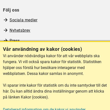
Följ oss
Sociala medier
Nyhetsbrev
Press
Vår användning av kakor (cookies)
RSS
Vi använder nödvändiga kakor för att vår webbplats ska
fungera. Vi vill också spara kakor för statistik. Statistiken
hjälper oss förstå hur besökare interagerar med
Om webbplatsen
webbplatsen. Dessa kakor samlas in anonymt.
Vi sparar inte kakor för statistik om du inte samtycker till det
Tillgänglighet
här. Du kan alltid ändra dina inställningar genom att klicka
på länken Kakor (cookies).
Other languages
Detaljerad information om de kakor vi använder