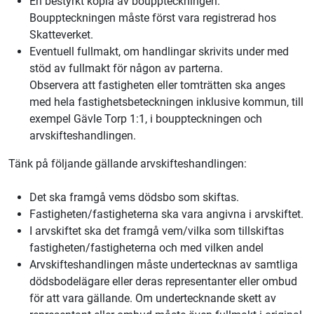
En bestyrkt kopia av bouppteckningen.
Bouppteckningen måste först vara registrerad hos
Skatteverket.
Eventuell fullmakt, om handlingar skrivits under med
stöd av fullmakt för någon av parterna.
Observera att fastigheten eller tomträtten ska anges
med hela fastighetsbeteckningen inklusive kommun, till
exempel Gävle Torp 1:1, i bouppteckningen och
arvskifteshandlingen.
Tänk på följande gällande arvskifteshandlingen:
Det ska framgå vems dödsbo som skiftas.
Fastigheten/fastigheterna ska vara angivna i arvskiftet.
I arvskiftet ska det framgå vem/vilka som tillskiftas
fastigheten/fastigheterna och med vilken andel
Arvskifteshandlingen måste undertecknas av samtliga
dödsbodelägare eller deras representanter eller ombud
för att vara gällande. Om undertecknande skett av