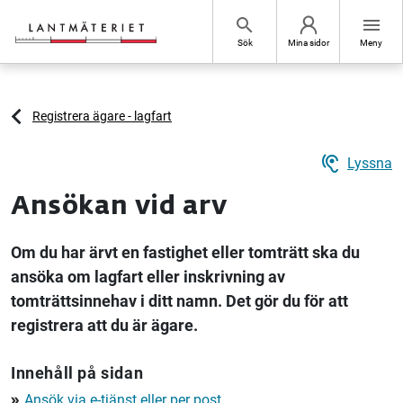
Hoppa till sidans innehåll
search
menu
Sök
Mina sidor
Meny
Registrera ägare - lagfart
hearing
Lyssna
Ansökan vid arv
Om du har ärvt en fastighet eller tomträtt ska du
ansöka om lagfart eller inskrivning av
tomträttsinnehav i ditt namn. Det gör du för att
registrera att du är ägare.
Innehåll på sidan
Ansök via e-tjänst eller per post
double_arrow