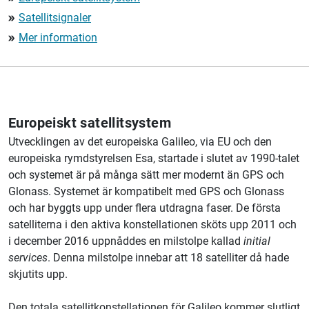
Satellitsignaler
double_arrow
Mer information
double_arrow
Europeiskt satellitsystem
Utvecklingen av det europeiska Galileo, via EU och den
europeiska rymdstyrelsen Esa, startade i slutet av 1990-talet
och systemet är på många sätt mer modernt än GPS och
Glonass. Systemet är kompatibelt med GPS och Glonass
och har byggts upp under flera utdragna faser. De första
satelliterna i den aktiva konstellationen sköts upp 2011 och
i december 2016 uppnåddes en milstolpe kallad
initial
services
. Denna milstolpe innebar att 18 satelliter då hade
skjutits upp.
Den totala satellitkonstellationen för Galileo kommer slutligt