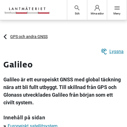
Hoppa till sidans innehåll
search
menu
Sök
Mina sidor
Meny
GPS och andra GNSS
hearing
Lyssna
Galileo
Galileo är ett europeiskt GNSS med global täckning
nära att bli fullt utbyggt. Till skillnad från GPS och
Glonass utvecklades Galileo från början som ett
civilt system.
Innehåll på sidan
Europeiskt satellitsystem
double_arrow