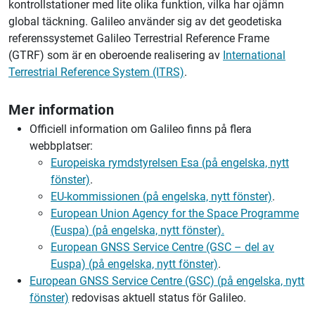
kontrollstationer med lite olika funktion, vilka har ojämn
global täckning. Galileo använder sig av det geodetiska
referenssystemet Galileo Terrestrial Reference Frame
(GTRF) som är en oberoende realisering av
International
Terrestrial Reference System (ITRS)
.
Mer information
Officiell information om Galileo finns på flera
webbplatser:
Europeiska rymdstyrelsen E
sa
(på engelska, nytt
fönster)
.
EU-kommissionen (på engelska, nytt fönster)
.
European Union Agency for the Space Programme
(E
uspa
) (på engelska, nytt fönster).
European GNSS Service Centre (GSC – del av
Euspa) (på engelska, nytt fönster)
.
European GNSS Service Centre (GSC) (på engelska, nytt
fönster)
redovisas aktuell status för Galileo.