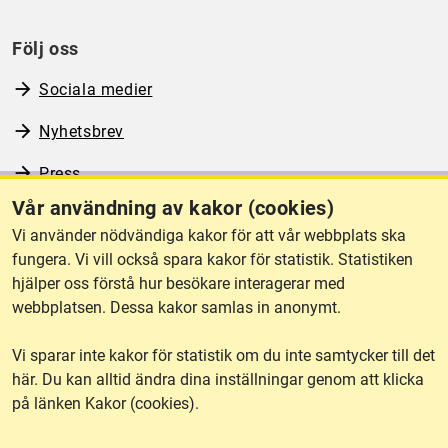
Följ oss
Sociala medier
Nyhetsbrev
Press
Vår användning av kakor (cookies)
RSS
Vi använder nödvändiga kakor för att vår webbplats ska
fungera. Vi vill också spara kakor för statistik. Statistiken
hjälper oss förstå hur besökare interagerar med
Om webbplatsen
webbplatsen. Dessa kakor samlas in anonymt.
Vi sparar inte kakor för statistik om du inte samtycker till det
Tillgänglighet
här. Du kan alltid ändra dina inställningar genom att klicka
på länken Kakor (cookies).
Other languages