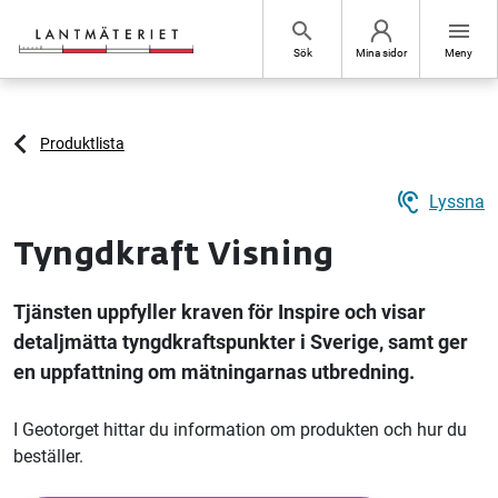
Hoppa till sidans innehåll
search
menu
Sök
Mina sidor
Meny
Produktlista
hearing
Lyssna
Tyngdkraft Visning
Tjänsten uppfyller kraven för Inspire och visar
detaljmätta tyngdkraftspunkter i Sverige, samt ger
en uppfattning om mätningarnas utbredning.
I Geotorget hittar du information om produkten och hur du
beställer.