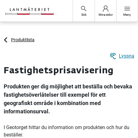
Hoppa till sidans innehåll
search
menu
Sök
Mina sidor
Meny
Produktlista
hearing
Lyssna
Fastighetsprisavisering
Produkten ger dig möjlighet att beställa och bevaka
fastighetsöverlåtelser till exempel för ett
geografiskt område i kombination med
informationsurval.
I Geotorget hittar du information om produkten och hur du
beställer.