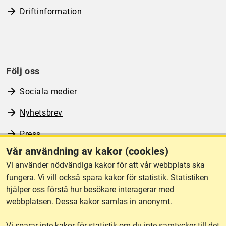
Driftinformation
Följ oss
Sociala medier
Nyhetsbrev
Press
Vår användning av kakor (cookies)
RSS
Vi använder nödvändiga kakor för att vår webbplats ska
fungera. Vi vill också spara kakor för statistik. Statistiken
hjälper oss förstå hur besökare interagerar med
Om webbplatsen
webbplatsen. Dessa kakor samlas in anonymt.
Vi sparar inte kakor för statistik om du inte samtycker till det