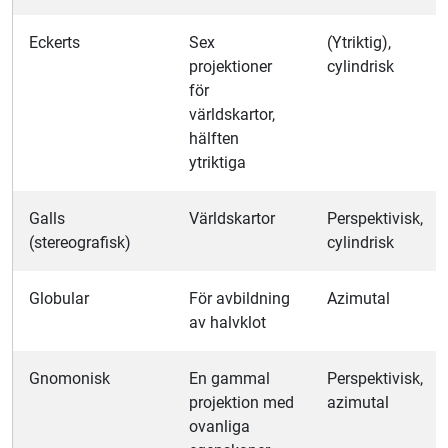
Eckerts
Sex
(Ytriktig),
projektioner
cylindrisk
för
världskartor,
hälften
ytriktiga
Galls
Världskartor
Per
spektivisk,
(stereografisk)
cylindrisk
Globular
För avbildning
Azimutal
av halvklot
Gnomonisk
En gammal
Per
spektivisk,
projektion med
azimutal
ovanliga