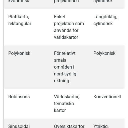
kvadratisk
projektionen
cylindrisk
Plattkarta,
Enkel
Längdriktig,
rektangulär
projektion som
cylindrisk
används för
världskartor
Polykonisk
För relativt
Polykonisk
smala
områden i
nord-sydlig
riktning
Robinsons
Världskartor,
Konventionell
tematiska
kartor
Sinusoidal
Översiktskartor
Ytriktig,