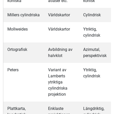
koniska
atlaser etc.
konisk
Millers cylindriska
Världskartor
Cylindrisk
Mollweides
Världskartor
Ytriktig,
cylindrisk
Ortografisk
Avbildning av
Azimutal,
halvklot
perspektivisk
Peters
Variant av
Ytriktig,
Lamberts
cylindrisk
ytriktiga
cylindriska
projektion
Plattkarta,
Enklaste
Längdriktig,