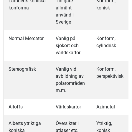
Lamberts koniska
Tidigare
Konform,
konforma
allmänt
konisk
använd i
Sverige
Normal Mercator
Vanlig på
Konform,
sjökort och
cylindrisk
världskartor
Stereografisk
Vanlig vid
Konform,
avbildning av
perspektivisk
polarområden
m.m.
Aitoffs
Världskartor
Azimutal
Alberts ytriktiga
Översikter i
Ytriktig,
koniska
atlaser etc.
konisk