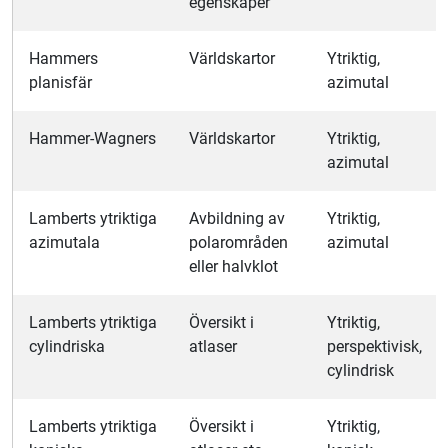
egenskaper
Hammers
Världskartor
Ytriktig,
planisfär
azimutal
Hammer-Wagners
Världskartor
Ytriktig,
azimutal
Lamberts ytriktiga
Avbildning av
Ytriktig,
azimutala
polarområden
azimutal
eller halvklot
Lamberts ytriktiga
Översikt i
Ytriktig,
cylindriska
atlaser
perspektivisk,
cylindrisk
Lamberts ytriktiga
Översikt i
Ytriktig,