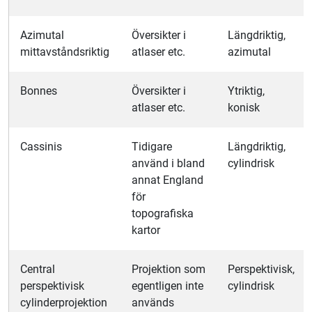
Azimutal
Översikter i
Längdriktig,
mittavståndsriktig
atlaser etc.
azimutal
Bonnes
Översikter i
Ytriktig,
atlaser etc.
konisk
Cassinis
Tidigare
Längdriktig,
använd i bland
cylindrisk
annat England
för
topografiska
kartor
Central
Projektion som
Per
spektivisk,
perspektivisk
egentligen inte
cylindrisk
cylinderprojektion
används