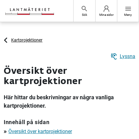
Hoppa till sidans innehåll
search
menu
Sök
Mina sidor
Meny
Kartprojektioner
hearing
Lyssna
Översikt över
kartprojektioner
Här hittar du beskrivningar av några vanliga
kartprojektioner.
Innehåll på sidan
Översikt över kartprojektioner
double_arrow