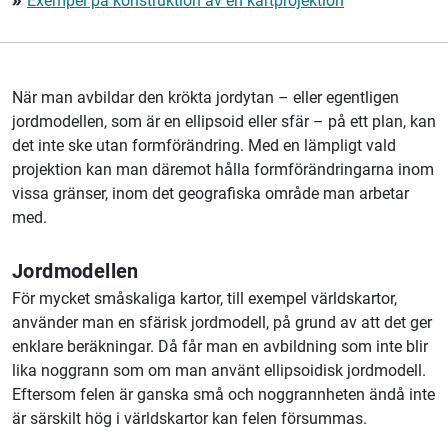
Exempel på konstruktion av en kartprojektion
double_arrow
När man avbildar den krökta jordytan – eller egentligen
jordmodellen, som är en ellipsoid eller sfär – på ett plan, kan
det inte ske utan formförändring. Med en lämpligt vald
projektion kan man däremot hålla formförändringarna inom
vissa gränser, inom det geografiska område man arbetar
med.
Jordmodellen
För mycket småskaliga kartor, till exempel världskartor,
använder man en sfärisk jordmodell, på grund av att det ger
enklare beräkningar. Då får man en avbildning som inte blir
lika noggrann som om man använt ellipsoidisk jordmodell.
Eftersom felen är ganska små och noggrannheten ändå inte
är särskilt hög i världskartor kan felen försummas.