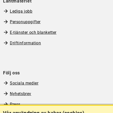
Lantmäteriet
Lediga jobb
Personuppgifter
E-tjänster och blanketter
Driftinformation
Följ oss
Sociala medier
Nyhetsbrev
Press
Vår användning av kakor (cookies)