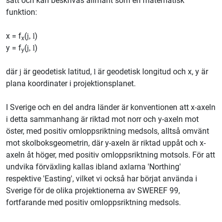
sätt och kan beskrivas allmänt som en matematisk
funktion:
x = f
(
)
j, l
x
y = f
(
)
j, l
y
där
är geodetisk latitud,
är geodetisk longitud och x, y är
j
l
plana koordinater i projektionsplanet.
I Sverige och en del andra länder är konventionen att x-axeln
i detta sammanhang är riktad mot norr och y-axeln mot
öster, med positiv omloppsriktning medsols, alltså omvänt
mot skolboksgeometrin, där y-axeln är riktad uppåt och x-
axeln åt höger, med positiv omloppsriktning motsols. För att
undvika förväxling kallas ibland axlarna 'Northing'
respektive 'Easting', vilket vi också har börjat använda i
Sverige för de olika projektionerna av SWEREF 99,
fortfarande med positiv omloppsriktning medsols.