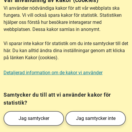
RSS
Vi använder nödvändiga kakor för att vår webbplats ska
fungera. Vi vill också spara kakor för statistik. Statistiken
hjälper oss förstå hur besökare interagerar med
Om webbplatsen
webbplatsen. Dessa kakor samlas in anonymt.
Vi sparar inte kakor för statistik om du inte samtycker till det
Tillgänglighet
här. Du kan alltid ändra dina inställningar genom att klicka
på länken Kakor (cookies).
Other languages
Detaljerad information om de kakor vi använder
Kakor (cookies)
Frågor?
Chatta med
mig!
Samtycker du till att vi använder kakor för
statistik?
Lantmäteriet är den myndighet som kartlägger Sverige. Till våra uppgifter hör
Jag samtycker
Jag samtycker inte
också att registrera och säkra ägandet av alla fastigheter samt hantera deras
gränser. Vi tillhör Landsbygds- och infrastrukturdepartementet.