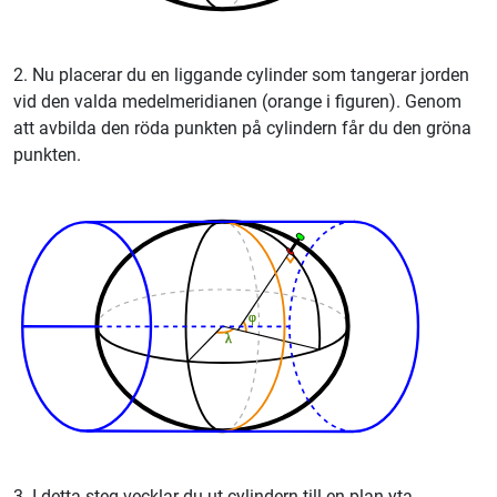
2. Nu placerar du en liggande cylinder som tangerar jorden
vid den valda medelmeridianen (orange i figuren). Genom
att avbilda den röda punkten på cylindern får du den gröna
punkten.
3. I detta steg vecklar du ut cylindern till en plan yta.