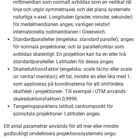
mittmeridian som normalt avbildas som en vertikal rät
linje och utgör symmetriaxel, och det plana systemets
naturliga x-axel. Longituden (grader, minuter, sekunder)
för medelmeridianen anges, vanligen relativt
internationella nollmeridianen i Greenwich.
Standardparalleller (engelska:
standard parallel
); anges
för normala projektioner, och är parallellcirklar som
avbildas skalenligt. En projektion kan ha en eller två
standardparalleller. Latituden för dessa anges.
Skalreduktionsfaktor (engelska:
scale factor
eller
scale
on central meridian
); ett tal, mindre än eller lika med 1,
som appliceras på koordinaterna för att omfördela
skalfelet i projektionen. Till exempel i UTM används
skalreduktionsfaktorn 0,9996.
Tangeringspunktens latitud; centrumpunkt för
azimutala projektioner. Latituden anges.
Ett antal parametrar används för att mer eller mindre
godtyckligt omdefiniera projektionssystemets origo: