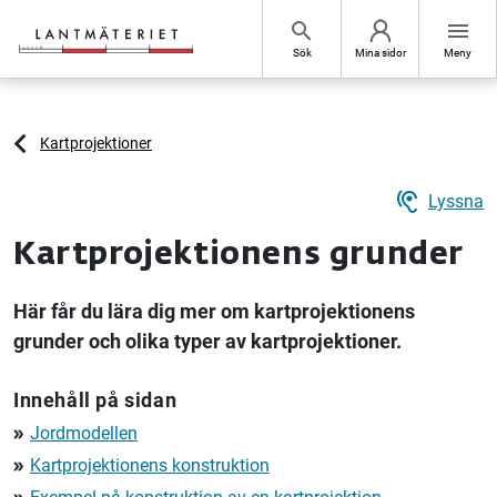
Hoppa till sidans innehåll
search
menu
Sök
Mina sidor
Meny
Kartprojektioner
hearing
Lyssna
Kartprojektionens grunder
Här får du lära dig mer om kartprojektionens
grunder och olika typer av kartprojektioner.
Innehåll på sidan
Jordmodellen
double_arrow
Kartprojektionens konstruktion
double_arrow