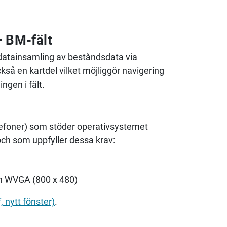
– BM-fält
 datainsamling av beståndsdata via
kså en kartdel vilket möjliggör navigering
gen i fält.
elefoner) som stöder operativsystemet
och som uppfyller dessa krav:
h WVGA (800 x 480)
 nytt fönster)
.