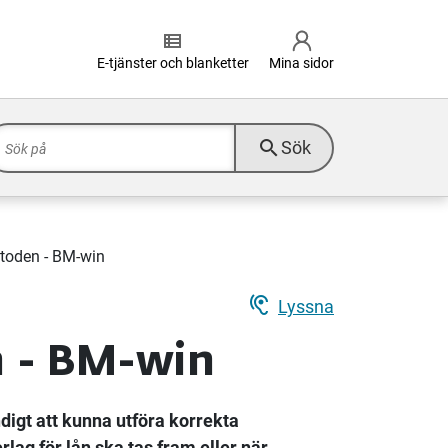
view_list
E-tjänster och blanketter
Mina sidor
search
Sök
toden - BM-win
hearing
Lyssna
 - BM-win
digt att kunna utföra korrekta
ag för lån ska tas fram eller när