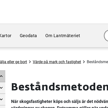
Kartor
Geodata
Om Lantmäteriet
lja eller ge bort
Värde på mark och fastighet
Beståndsme
Beståndsmetoden
När skogsfastigheter köps och säljs är det nödvän
värderingar av skogen. Detsamma gäller när underl