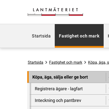
Hoppa till sidans innehåll
Startsida
Fastighet och mark
Startsida
Fastighet och mark
Köpa, äga, sä
Köpa, äga, sälja eller ge bort
Registrera ägare - lagfart
Inteckning och pantbrev