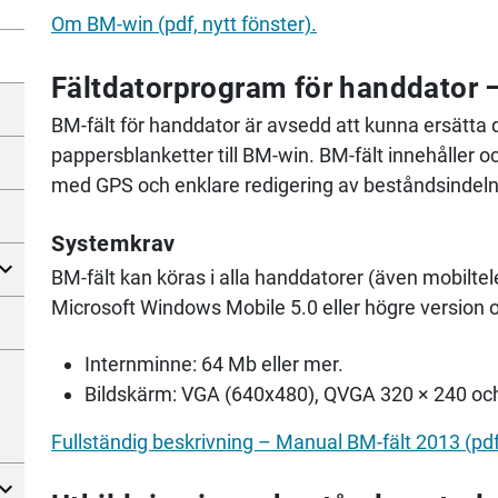
Om BM-win (pdf, nytt fönster).
Fältdatorprogram för handdator 
BM-fält för handdator är avsedd att kunna ersätta
pappersblanketter till BM-win. BM-fält innehåller oc
med GPS och enklare redigering av beståndsindelnin
Systemkrav
BM-fält kan köras i alla handdatorer (även mobilt
Microsoft Windows Mobile 5.0 eller högre version 
Internminne: 64 Mb eller mer.
Bildskärm: VGA (640x480), QVGA 320 × 240 oc
Fullständig beskrivning – Manual BM-fält 2013 (pdf,