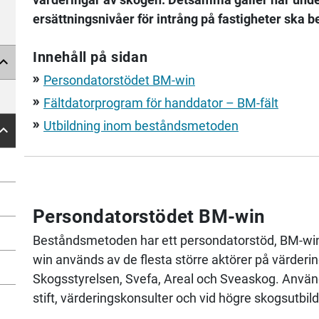
ersättningsnivåer för intrång på fastigheter ska 
Innehåll på sidan
Persondatorstödet BM-win
double_arrow
Fältdatorprogram för handdator – BM-fält
double_arrow
Utbildning inom beståndsmetoden
double_arrow
Persondatorstödet BM-win
Beståndsmetoden har ett persondatorstöd, BM-win,
win används av de flesta större aktörer på värder
Skogsstyrelsen, Svefa, Areal och Sveaskog. Använda
stift, värderingskonsulter och vid högre skogsutbild