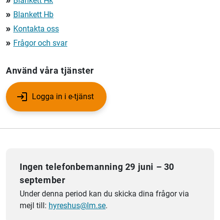
Blankett Hk
double_arrow
Blankett Hb
double_arrow
Kontakta oss
double_arrow
Frågor och svar
double_arrow
Använd våra tjänster
Logga in i e-tjänst
Ingen telefonbemanning 29 juni – 30
september
Under denna period kan du skicka dina frågor via
mejl till:
hyreshus@lm.se
.