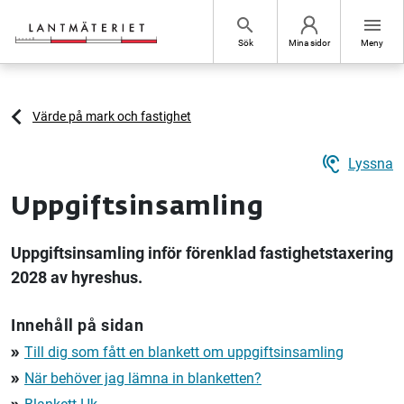
Hoppa till sidans innehåll
search
menu
Sök
Mina sidor
Meny
Värde på mark och fastighet
hearing
Lyssna
Uppgiftsinsamling
Uppgiftsinsamling inför förenklad fastighetstaxering
2028 av hyreshus.
Innehåll på sidan
Till dig som fått en blankett om uppgiftsinsamling
double_arrow
När behöver jag lämna in blanketten?
double_arrow