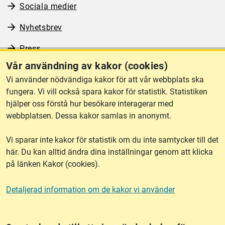
Sociala medier
Nyhetsbrev
Press
Vår användning av kakor (cookies)
RSS
Vi använder nödvändiga kakor för att vår webbplats ska
fungera. Vi vill också spara kakor för statistik. Statistiken
hjälper oss förstå hur besökare interagerar med
Om webbplatsen
webbplatsen. Dessa kakor samlas in anonymt.
Vi sparar inte kakor för statistik om du inte samtycker till det
Tillgänglighet
här. Du kan alltid ändra dina inställningar genom att klicka
på länken Kakor (cookies).
Other languages
Detaljerad information om de kakor vi använder
Kakor (cookies)
Frågor?
Chatta med
mig!