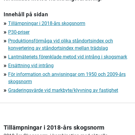
Innehåll på sidan
Tillämpningar i 2018-års skogsnorm
double_arrow
P30-priser
double_arrow
Produktionsförmåga vid olika ståndortsindex och
double_arrow
konvertering av ståndortsindex mellan trädslag
Lantmäteriets
förenklade metod vid intrång i skogsmark
double_arrow
Ersättning vid intrång
double_arrow
För information och anvisningar om 1950 och 2009-års
double_arrow
skogsnorm
Graderingsvärde vid markbyte/klyvning av fastighet
double_arrow
Tillämpningar i 2018-års skogsnorm