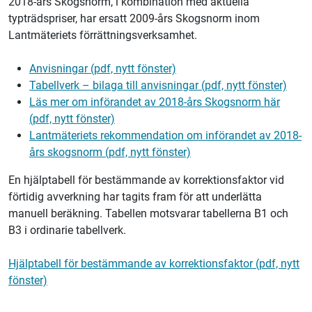
2018-års Skogsnorm, i kombination med aktuella
typträdspriser, har ersatt 2009-års Skogsnorm inom
Lantmäteriets
förrättningsverksamhet.
Anvisningar (pdf, nytt fönster)
Tabellverk – bilaga till anvisningar (pdf, nytt fönster)
Läs mer om införandet av 2018-års Skogsnorm här
(pdf, nytt fönster)
Lantmäteriets
rekommendation om införandet av 2018-
års skogsnorm (pdf, nytt fönster)
En hjälptabell för bestämmande av korrektionsfaktor vid
förtidig avverkning har tagits fram för att underlätta
manuell beräkning. Tabellen motsvarar tabellerna B1 och
B3 i ordinarie tabellverk.
Hjälptabell för bestämmande av korrektionsfaktor (pdf, nytt
fönster)