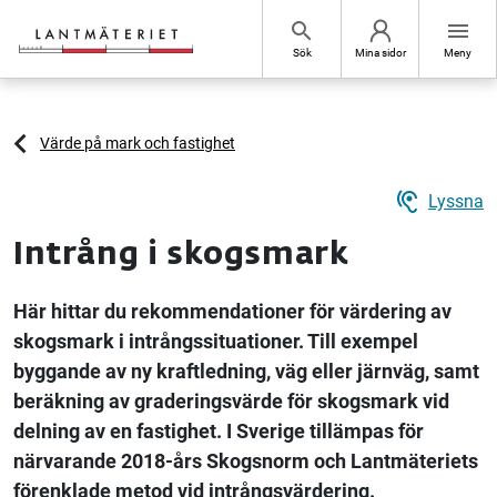
Hoppa till sidans innehåll
search
menu
Sök
Mina sidor
Meny
Värde på mark och fastighet
hearing
Lyssna
Intrång i skogsmark
Här hittar du rekommendationer för värdering av
skogsmark i intrångssituationer. Till exempel
byggande av ny kraftledning, väg eller järnväg, samt
beräkning av graderingsvärde för skogsmark vid
delning av en fastighet. I Sverige tillämpas för
närvarande 2018-års Skogsnorm och Lantmäteriets
förenklade metod vid intrångsvärdering.