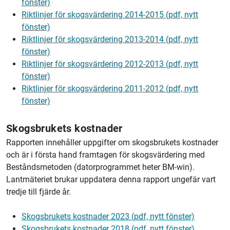
fönster)
Riktlinjer för skogsvärdering 2014-2015 (pdf, nytt
fönster)
Riktlinjer för skogsvärdering 2013-2014 (pdf, nytt
fönster)
Riktlinjer för skogsvärdering 2012-2013 (pdf, nytt
fönster)
Riktlinjer för skogsvärdering 2011-2012 (pdf, nytt
fönster)
Skogsbrukets kostnader
Rapporten innehåller uppgifter om skogsbrukets kostnader
och är i första hand framtagen för skogsvärdering med
Beståndsmetoden (datorprogrammet heter BM-win).
Lantmäteriet brukar uppdatera denna rapport ungefär vart
tredje till fjärde år.
Skogsbrukets kostnader 2023 (pdf, nytt fönster)
Skogsbrukets kostnader 2018 (pdf, nytt fönster)