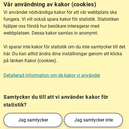
Vår användning av kakor (cookies)
RSS
Vi använder nödvändiga kakor för att vår webbplats ska
fungera. Vi vill också spara kakor för statistik. Statistiken
hjälper oss förstå hur besökare interagerar med
Om webbplatsen
webbplatsen. Dessa kakor samlas in anonymt.
Vi sparar inte kakor för statistik om du inte samtycker till det
Tillgänglighet
här. Du kan alltid ändra dina inställningar genom att klicka
på länken Kakor (cookies).
Other languages
Detaljerad information om de kakor vi använder
Kakor (cookies)
Frågor?
Chatta med
mig!
Samtycker du till att vi använder kakor för
statistik?
Lantmäteriet är den myndighet som kartlägger Sverige. Till våra uppgifter hör
Jag samtycker
Jag samtycker inte
också att registrera och säkra ägandet av alla fastigheter samt hantera deras
gränser. Vi tillhör Landsbygds- och infrastrukturdepartementet.