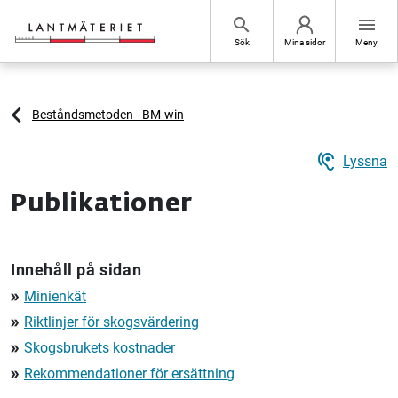
Hoppa till sidans innehåll
search
menu
Sök
Mina sidor
Meny
Beståndsmetoden - BM-win
hearing
Lyssna
Publikationer
Innehåll på sidan
Minienkät
double_arrow
Riktlinjer för skogsvärdering
double_arrow
Skogsbrukets kostnader
double_arrow
Rekommendationer för ersättning
double_arrow