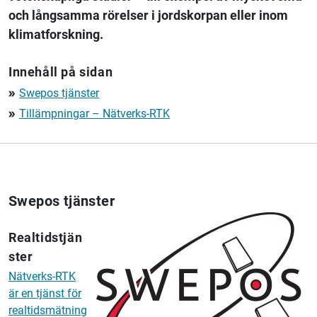
och långsamma rörelser i jordskorpan eller inom
klimatforskning.
Innehåll på sidan
Swepos tjänster
double_arrow
Tillämpningar – Nätverks-RTK
double_arrow
Swepos tjänster
Realtidstjän
ster
Nätverks-RTK
är en tjänst för
realtidsmätning