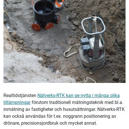
Realtidstjänsten
Nätverks-RTK kan ge nytta i många olika
tillämpningar
förutom traditionell mät­ningsteknik med bl.a.
inmätning av fastigheter och husutsättningar. Nätverks-RTK
kan också användas för t.ex. noggrann positionering av
drönare, precisionsjordbruk och mycket annat.