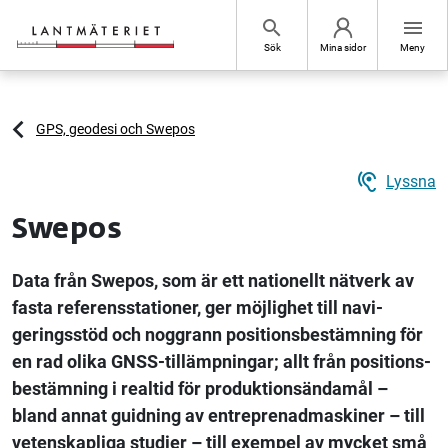
Hoppa till sidans innehåll
search
menu
Sök
Mina sidor
Meny
GPS, geodesi och Swepos
hearing
Lyssna
Swepos
Data från Swepos, som är ett nationellt nätverk av
fasta referensstationer, ger möjlighet till navi­
geringsstöd och noggrann positionsbestämning för
en rad olika GNSS-tillämpningar; allt från positions­
bestämning i realtid för produktionsändamål –
bland annat guidning av entre­prenad­maskiner – till
vetenskapliga studier – till exempel av mycket små