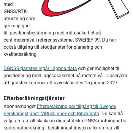
med
GNSS/RTK-
utrustning som
ger möjlighet
till positionsbestämning med mätosäkerhet på
centimeternivå i referenssystemet SWEREF 99. Du har
också tillgång till stödtjänster för planering och
kvalitetssäkring.
DGNSS-tjänsten ingår i öppna data
och ger möjlighet till
positionering med lägesosäkerhet på meternivå. Observera
att tjänsten kommer att avvecklas den 15 januari 2027.
Efterberäkningstjänster
Abonnemanget
Efterberäkning ger tillgång till Swepos
Beräkningstjänst, Virtuell rinex och Rinex-data
. Du kan då
välja om du vill skicka in dina statiska GNSS-mätningar för
koordinatberäkning i beräknings­tjänsten eller om du vill