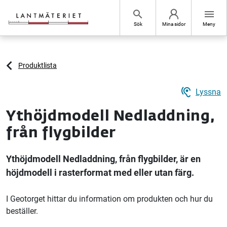
Hoppa till sidans innehåll
search
menu
Sök
Mina sidor
Meny
Produktlista
hearing
Lyssna
Ythöjdmodell Nedladdning,
från flygbilder
Ythöjdmodell Nedladdning, från flygbilder, är en
höjdmodell i rasterformat med eller utan färg.
I Geotorget hittar du information om produkten och hur du
beställer.