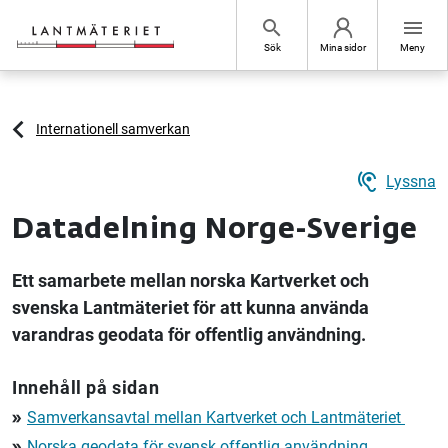
Hoppa till sidans innehåll
search
menu
Sök
Mina sidor
Meny
Internationell samverkan
hearing
Lyssna
Datadelning Norge-Sverige
Ett samarbete mellan norska Kartverket och
svenska Lantmäteriet för att kunna använda
varandras geodata för offentlig användning.
Innehåll på sidan
Samverkansavtal mellan
Kartverket
och
Lantmäteriet
double_arrow
Norska geodata för svensk offentlig användning
double_arrow