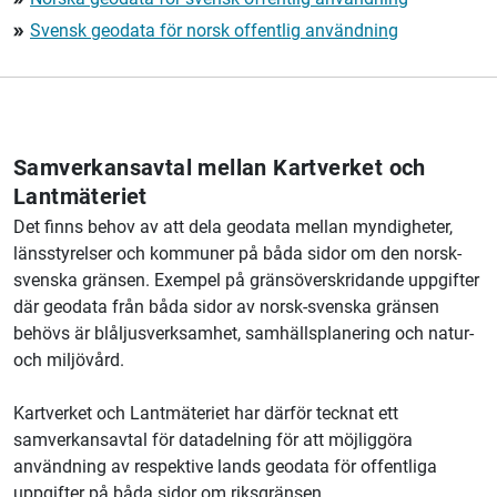
Svensk geodata för norsk offentlig användning
double_arrow
Samverkansavtal mellan
Kartverket
och
Lantmäteriet
Det finns behov av att dela geodata mellan myndigheter,
länsstyrelser och kommuner på båda sidor om den norsk-
svenska gränsen. Exempel på gränsöverskridande uppgifter
där geodata från båda sidor av norsk-svenska gränsen
behövs är blåljusverksamhet, samhällsplanering och natur-
och miljövård.
Kartverket
och
Lantmäteriet
har därför tecknat ett
samverkansavtal för datadelning för att möjliggöra
användning av respektive lands geodata för offentliga
uppgifter på båda sidor om riksgränsen.