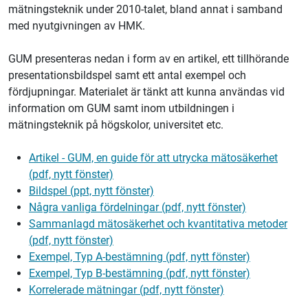
mätningsteknik under 2010-talet, bland annat i samband
med nyutgivningen av HMK.
GUM presenteras nedan i form av en artikel, ett tillhörande
presentationsbildspel samt ett antal exempel och
fördjupningar. Materialet är tänkt att kunna användas vid
information om GUM samt inom utbildningen i
mätningsteknik på högskolor, universitet etc.
Artikel - GUM, en guide för att utrycka mätosäkerhet
(pdf, nytt fönster)
Bildspel (ppt, nytt fönster)
Några vanliga fördelningar (pdf, nytt fönster)
Sammanlagd mätosäkerhet och kvantitativa metoder
(pdf, nytt fönster)
Exempel, Typ A-bestämning (pdf, nytt fönster)
Exempel, Typ B-bestämning (pdf, nytt fönster)
Korrelerade mätningar (pdf, nytt fönster)