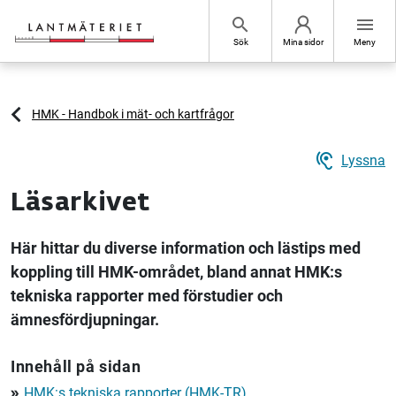
Hoppa till sidans innehåll
search
menu
Sök
Mina sidor
Meny
HMK - Handbok i mät- och kartfrågor
hearing
Lyssna
Läsarkivet
Här hittar du diverse information och lästips med
koppling till HMK-området, bland annat HMK:s
tekniska rapporter med förstudier och
ämnesfördjupningar.
Innehåll på sidan
HMK:s tekniska rapporter (HMK-TR)
double_arrow