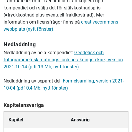
'
Lantmäteriet
m.fl.'. Det är tillåtet att kopiera upp
kompendiet och sälja det för självkostnadspris
(=tryckkostnad plus eventuell fraktkostnad). Mer
information om licensfrågor finns på
creativecommons
webbplats (nytt fönster).
Nedladdning
Nedladdning av hela kompendiet:
Geodetisk och
fotogrammetrisk mätnings- och beräkningsteknik, version
2021-10-14 (pdf 13 Mb, nytt fönster)
Nedladdning av separat del:
Formelsamling, version 2021-
10-04 (pdf 0,4 Mb, nytt fönster)
Kapitelansvariga
Kapitel
Ansvarig