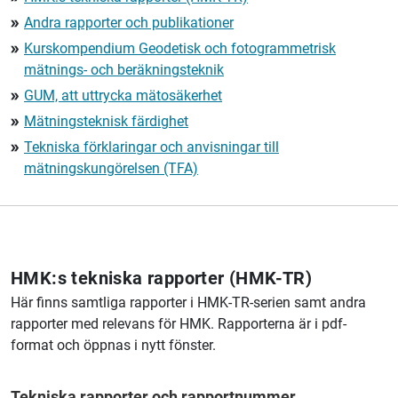
Andra rapporter och publikationer
double_arrow
Kurskompendium Geodetisk och fotogrammetrisk
double_arrow
mätnings- och beräkningsteknik
GUM, att uttrycka mätosäkerhet
double_arrow
Mätningsteknisk färdighet
double_arrow
Tekniska förklaringar och anvisningar till
double_arrow
mätningskungörelsen (TFA)
HMK:s tekniska rapporter (HMK-TR)
Här finns samtliga rapporter i HMK-TR-serien samt andra
rapporter med relevans för HMK. Rapporterna är i pdf-
format och öppnas i nytt fönster.
Tekniska rapporter och rapportnummer