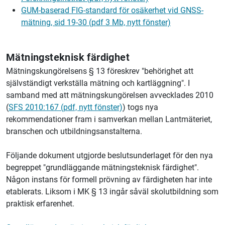
GUM-baserad FIG-standard för osäkerhet vid GNSS-
mätning, sid 19-30 (pdf 3 Mb, nytt fönster)
Mätningsteknisk färdighet
Mätningskungörelsens § 13 föreskrev "behörighet att
självständigt verkställa mätning och kartläggning". I
samband med att mätningskungörelsen avvecklades 2010
(
SFS 2010:167 (pdf, nytt fönster)
) togs nya
rekommendationer fram i samverkan mellan
Lantmäteriet
,
branschen och utbildningsanstalterna.
Följande dokument utgjorde beslutsunderlaget för den nya
begreppet "grundläggande mätningsteknisk färdighet".
Någon instans för formell prövning av färdigheten har inte
etablerats. Liksom i MK § 13 ingår såväl skolutbildning som
praktisk erfarenhet.