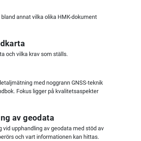
MK, bland annat vilka olika HMK-dokument
ndkarta
a och vilka krav som ställs.
r detaljmätning med noggrann GNSS-teknik
ndbok. Fokus ligger på kvalitetsaspekter
ing av geodata
ning vid upphandling av geodata med stöd av
rörs och vart informationen kan hittas.