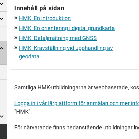
Innehåll på sidan
HMK: En introduktion
double_arrow
HMK: En orientering i digital grundkarta
double_arrow
HMK: Detaljmätning med GNSS
double_arrow
HMK: Kravställning vid upphandling av
double_arrow
geodata
Samtliga HMK-utbildningarna är webbaserade, kost
Logga in i vår lärplattform för anmälan och mer inf
"HMK".
För närvarande finns nedanstående utbildningar 