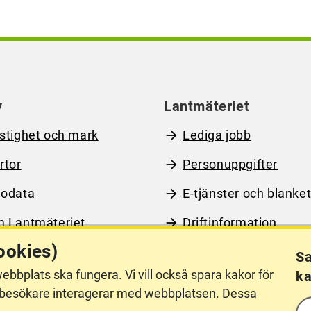
y
Lantmäteriet
stighet och mark
Lediga jobb
rtor
Personuppgifter
odata
E-tjänster och blanket
 Lantmäteriet
Driftinformation
ookies)
Sa
ebbplats ska fungera. Vi vill också spara kakor för
ka
llgänglighet
Other languages
hur besökare interagerar med webbplatsen. Dessa