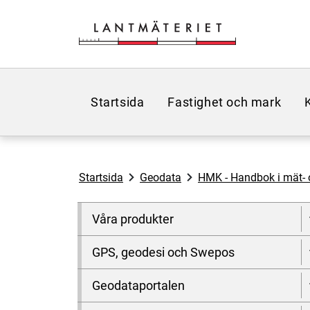
Hoppa till sidans innehåll
Startsida
Fastighet och mark
Startsida
Geodata
HMK - Handbok i mät- 
Våra produkter
GPS, geodesi och Swepos
Geodataportalen