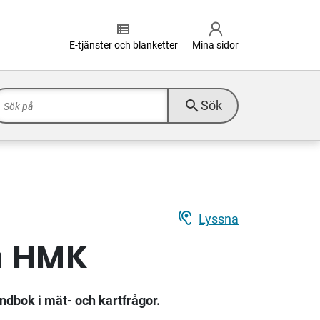
view_list
E-tjänster och blanketter
Mina sidor
search
Sök
hearing
Lyssna
m HMK
dbok i mät- och kartfrågor.