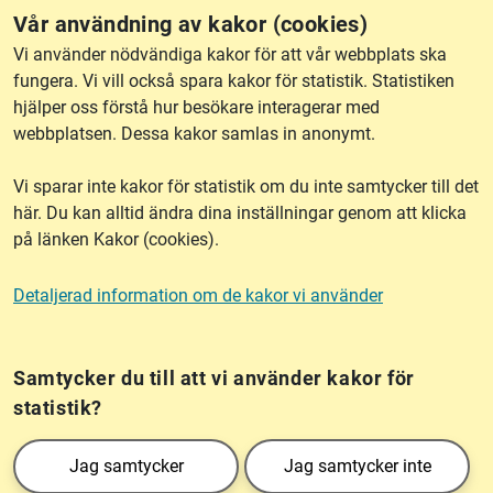
Vår användning av kakor (cookies)
RSS
Vi använder nödvändiga kakor för att vår webbplats ska
fungera. Vi vill också spara kakor för statistik. Statistiken
hjälper oss förstå hur besökare interagerar med
Om webbplatsen
webbplatsen. Dessa kakor samlas in anonymt.
Vi sparar inte kakor för statistik om du inte samtycker till det
Tillgänglighet
här. Du kan alltid ändra dina inställningar genom att klicka
på länken Kakor (cookies).
Other languages
Detaljerad information om de kakor vi använder
Kakor (cookies)
Frågor?
Chatta med
mig!
Samtycker du till att vi använder kakor för
statistik?
Lantmäteriet är den myndighet som kartlägger Sverige. Till våra uppgifter hör
Jag samtycker
Jag samtycker inte
också att registrera och säkra ägandet av alla fastigheter samt hantera deras