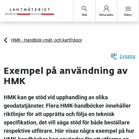
Hoppa till sidans innehåll
search
menu
Sök
Mina sidor
Meny
HMK - Handbok i mät- och kartfrågor
hearing
Lyssna
Exempel på användning av
HMK
HMK kan ge stöd vid upphandling av olika
geodatatjänster. Flera HMK-handböcker innehåller
riktlinjer för att upprätta och följa en teknisk
specifikation, det vill säga stöd för både beställare
respektive utförare. Här visas några exempel på hur