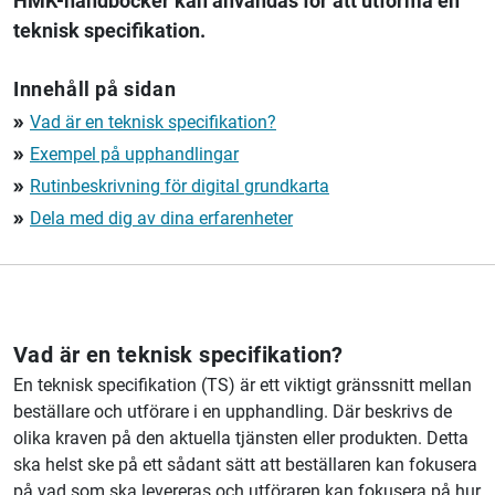
HMK-handböcker kan användas för att utforma en
teknisk specifikation.
Innehåll på sidan
Vad är en teknisk specifikation?
double_arrow
Exempel på upphandlingar
double_arrow
Rutinbeskrivning för digital grundkarta
double_arrow
Dela med dig av dina erfarenheter
double_arrow
Vad är en teknisk specifikation?
En teknisk specifikation (TS) är ett viktigt gränssnitt mellan
beställare och utförare i en upphandling. Där beskrivs de
olika kraven på den aktuella tjänsten eller produkten. Detta
ska helst ske på ett sådant sätt att beställaren kan fokusera
på vad som ska levereras och utföraren kan fokusera på hur