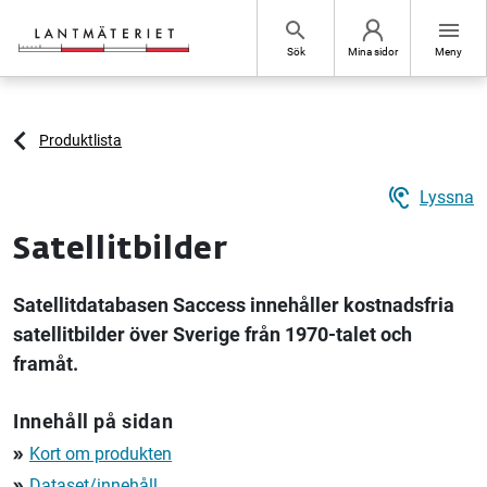
Hoppa till sidans innehåll
search
menu
Sök
Mina sidor
Meny
Produktlista
hearing
Lyssna
Satellitbilder
Satellitdatabasen Saccess innehåller kostnadsfria
satellitbilder över Sverige från 1970-talet och
framåt.
Innehåll på sidan
Kort om produkten
double_arrow
Dataset/innehåll
double_arrow