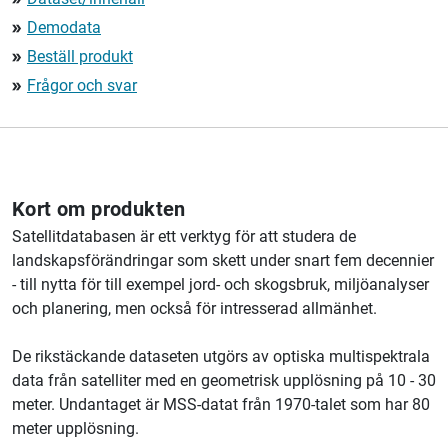
Demodata
double_arrow
Beställ produkt
double_arrow
Frågor och svar
double_arrow
Kort om produkten
Satellitdatabasen är ett verktyg för att studera de
landskapsförändringar som skett under snart fem decennier
- till nytta för till exempel jord- och skogsbruk, miljöanalyser
och planering, men också för intresserad allmänhet.
De rikstäckande dataseten utgörs av optiska multispektrala
data från satelliter med en geometrisk upplösning på 10 - 30
meter. Undantaget är MSS-datat från 1970-talet som har 80
meter upplösning.