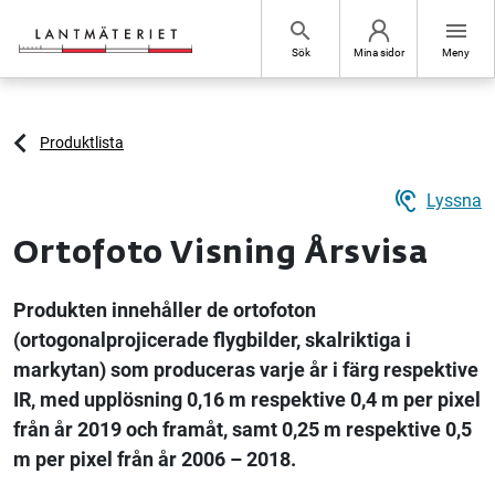
Hoppa till sidans innehåll
search
menu
Sök
Mina sidor
Meny
Produktlista
hearing
Lyssna
Ortofoto Visning Årsvisa
Produkten innehåller de ortofoton
(ortogonalprojicerade flygbilder, skalriktiga i
markytan) som produceras varje år i färg respektive
IR, med upplösning 0,16 m respektive 0,4 m per pixel
från år 2019 och framåt, samt 0,25 m respektive 0,5
m per pixel från år 2006 – 2018.