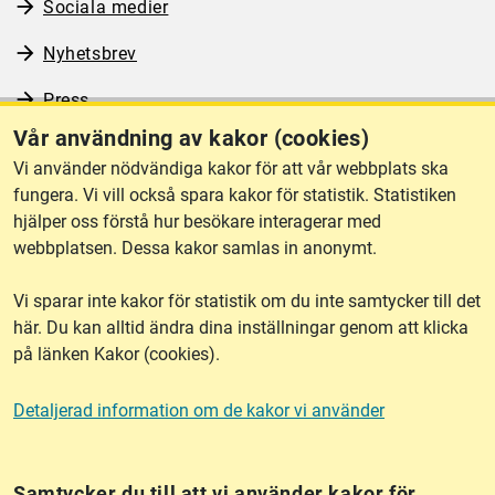
Sociala medier
Nyhetsbrev
Press
Vår användning av kakor (cookies)
RSS
Vi använder nödvändiga kakor för att vår webbplats ska
fungera. Vi vill också spara kakor för statistik. Statistiken
hjälper oss förstå hur besökare interagerar med
Om webbplatsen
webbplatsen. Dessa kakor samlas in anonymt.
Vi sparar inte kakor för statistik om du inte samtycker till det
Tillgänglighet
här. Du kan alltid ändra dina inställningar genom att klicka
på länken Kakor (cookies).
Other languages
Detaljerad information om de kakor vi använder
Kakor (cookies)
Frågor?
Chatta med
mig!
Samtycker du till att vi använder kakor för