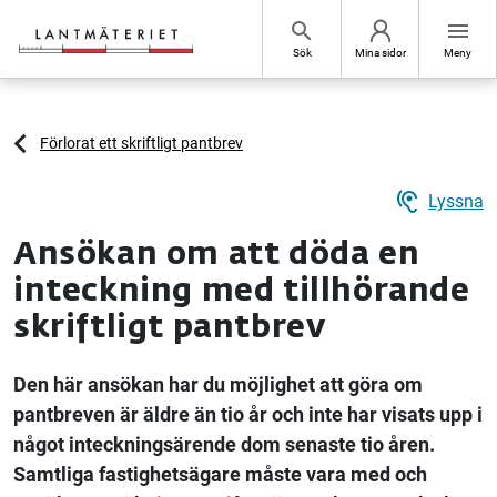
Hoppa till sidans innehåll
search
menu
Sök
Mina sidor
Meny
Förlorat ett skriftligt pantbrev
hearing
Lyssna
Ansökan om att döda en
inteckning med tillhörande
skriftligt pantbrev
Den här ansökan har du möjlighet att göra om
pantbreven är äldre än tio år och inte har visats upp i
något inteckningsärende dom senaste tio åren.
Samtliga fastighetsägare måste vara med och