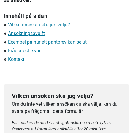
du ansöker.
Innehåll på sidan
Vilken ansökan ska jag välja?
double_arrow
Ansökningsavgift
double_arrow
Exempel på hur ett pantbrev kan se ut
double_arrow
Frågor och svar
double_arrow
Kontakt
double_arrow
Vilken ansökan ska jag välja?
Om du inte vet vilken ansökan du ska välja, kan du
svara på frågorna i detta formulär.
Fält markerade med * är obligatoriska och måste fyllas i.
Observera att formuläret nollställs efter 20 minuters