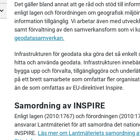
Det gäller bland annat att ge råd och stöd till inf
enligt lagen och förordningen om geografisk miljöin
information tillgänglig. Vi arbetar även med utveck
samt förvaltning av den samverkansform som vi k
geodatasamverkan.
Infrastrukturen för geodata ska göra det så enkelt
hitta och använda geodata. Infrastrukturen innebä
bygga upp och förvalta, tillgängliggöra och under
på ett brett samarbete som omfattar fler organisat
än de som omfattas av EU-direktivet Inspire.
Samordning av INSPIRE
Enligt lagen (2010:1767) och förordningen (2010:1
ansvarar
Lantmäteriet
för att samordna det nation
INSPIRE.
Läs mer om
Lantmäteriet
s samordning a