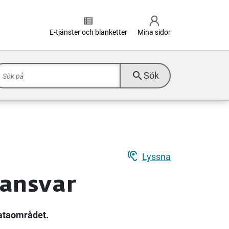
view_list
E-tjänster och blanketter
Mina sidor
search
Sök
hearing
Lyssna
ansvar
ataområdet.