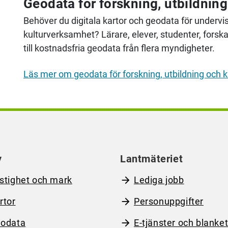
Geodata för forskning, utbildnin
Behöver du digitala kartor och geodata för undervisn
kulturverksamhet? Lärare, elever, studenter, forsk
till kostnadsfria geodata från flera myndigheter.
Läs mer om geodata för forskning, utbildning och 
y
Lantmäteriet
stighet och mark
Lediga jobb
rtor
Personuppgifter
odata
E-tjänster och blanket