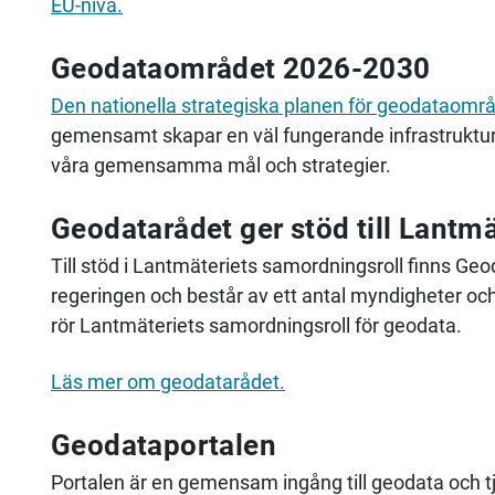
EU-nivå.
Geodataområdet 2026-2030
Den nationella strategiska planen för geodataomr
gemensamt skapar en väl fungerande infrastruktur 
våra gemensamma mål och strategier.
Geodatarådet ger stöd till
Lantmä
Till stöd i
Lantmäteriet
s samordningsroll finns Geod
regeringen och består av ett antal myndigheter och
rör
Lantmäteriets
samordningsroll för geodata.
Läs mer om geodatarådet.
Geodataportalen
Portalen är en gemensam ingång till geodata och tjä