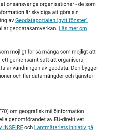
ormationsansvariga organisationer - de som
formation är skyldiga att göra sin
ling av
Geodataportalen (nytt fönster)
allar geodatasamverkan.
Läs mer om
 som möjligt för så många som möjligt att
r ett gemensamt sätt att organisera,
lätta användningen av geodata. Den bygger
ioner och fler datamängder och tjänster
770) om geografisk miljöinformation
ella genomförandet av EU-direktivet
v INSPIRE
och
Lantmäteriet
s initiativ på