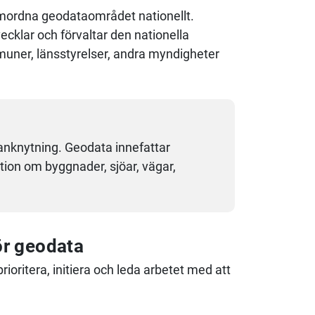
amordna geodataområdet nationellt.
ecklar och förvaltar den nationella
uner, länsstyrelser, andra myndigheter
anknytning. Geodata innefattar
ion om byggnader, sjöar, vägar,
ör geodata
prioritera, initiera och leda arbetet med att