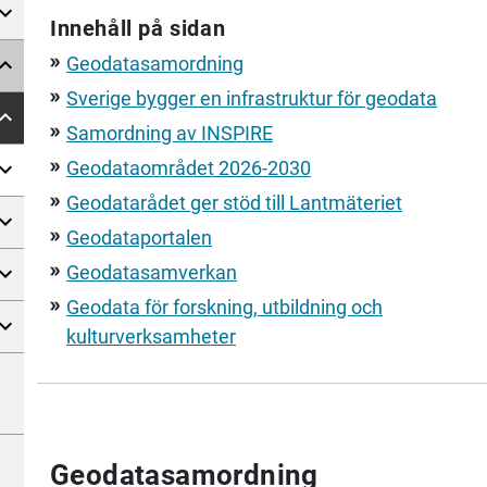
Innehåll på sidan
Geodatasamordning
double_arrow
Sverige bygger en infrastruktur för geodata
double_arrow
Samordning av INSPIRE
double_arrow
Geodataområdet 2026-2030
double_arrow
Geodatarådet ger stöd till
Lantmäteriet
double_arrow
Geodataportalen
double_arrow
Geodatasamverkan
double_arrow
Geodata för forskning, utbildning och
double_arrow
kulturverksamheter
Geodatasamordning