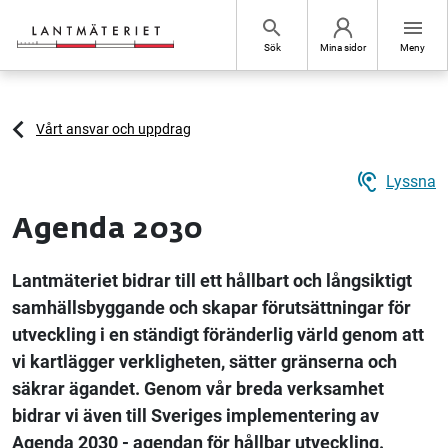
Hoppa till sidans innehåll
search
menu
Sök
Mina sidor
Meny
Vårt ansvar och uppdrag
hearing
Lyssna
Agenda 2030
Lantmäteriet bidrar till ett hållbart och långsiktigt
samhällsbyggande och skapar förutsättningar för
utveckling i en ständigt föränderlig värld genom att
vi kartlägger verkligheten, sätter gränserna och
säkrar ägandet. Genom vår breda verksamhet
bidrar vi även till Sveriges implementering av
Agenda 2030 - agendan för hållbar utveckling.