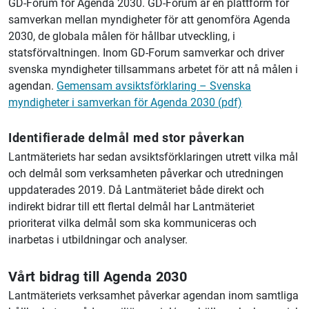
GD-Forum för Agenda 2030. GD-Forum är en plattform för
samverkan mellan myndigheter för att genomföra Agenda
2030, de globala målen för hållbar utveckling, i
statsförvaltningen. Inom GD-Forum samverkar och driver
svenska myndigheter tillsammans arbetet för att nå målen i
agendan.
Gemensam avsiktsförklaring – Svenska
myndigheter i samverkan för Agenda 2030 (pdf)
Identifierade delmål med stor påverkan
Lantmäteriet
s har sedan avsiktsförklaringen utrett vilka mål
och delmål som verksamheten påverkar och utredningen
uppdaterades 2019. Då
Lantmäteriet
både direkt och
indirekt bidrar till ett flertal delmål har
Lantmäteriet
prioriterat vilka delmål som ska kommuniceras och
inarbetas i utbildningar och analyser.
Vårt bidrag till Agenda 2030
Lantmäteriet
s verksamhet påverkar agendan inom samtliga