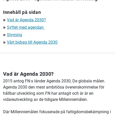
Innehåll på sidan
Vad är Agenda 2030?
double_arrow
Syftet med agendan
double_arrow
Styrning
double_arrow
Vårt bidrag till Agenda 2030
double_arrow
Vad är Agenda 2030?
2015 antog FN:s länder Agenda 2030, De globala målen.
Agenda 2030 den mest ambitiösa överenskommelse för
hållbar utveckling som FN har antagit och är är en
vidareutveckling av de tidigare Millenniemålen.
Där Millenniemålen fokuserade på fattigdomsbekämpning i