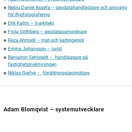
Nebiu Daniel Assefa – geodatahandläggare och ansvarig
double_arrow
för flygfotografering
Erik Katrin – it-arkitekt
double_arrow
Frida Göthberg – geodatasamordnare
double_arrow
Reza Ahmadi – mät-och kartingenjör
double_arrow
Emma Johansson – jurist
double_arrow
Benjamin Sehlstedt – handläggare på
double_arrow
fastighetsinskrivningen
Niklas Grefve –
förrättningslantmätare
double_arrow
Adam Blomqvist – systemutvecklare