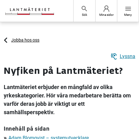
Hoppa till sidans innehåll
search
menu
Sök
Mina sidor
Meny
Jobba hos oss
hearing
Lyssna
Nyfiken på Lantmäteriet?
Lantmäteriet erbjuder en mångfald av olika
yrkeskategorier. Hör våra medarbetare berätta om
varför deras jobb är viktigt ur ett
samhällsperspektiv.
Innehåll på sidan
Adam Blomqvist – systemutvecklare
double_arrow