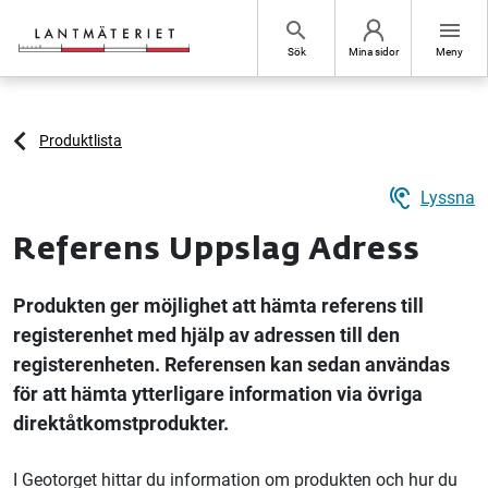
Hoppa till sidans innehåll
search
menu
Sök
Mina sidor
Meny
Produktlista
hearing
Lyssna
Referens Uppslag Adress
Produkten ger möjlighet att hämta referens till
registerenhet med hjälp av adressen till den
registerenheten. Referensen kan sedan användas
för att hämta ytterligare information via övriga
direktåtkomstprodukter.
I Geotorget hittar du information om produkten och hur du