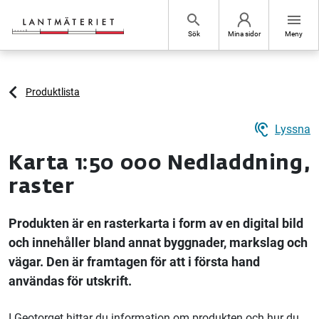
Hoppa till sidans innehåll
search
menu
Sök
Mina sidor
Meny
Produktlista
hearing
Lyssna
Karta 1:50 000 Nedladdning,
raster
Produkten är en rasterkarta i form av en digital bild
och innehåller bland annat byggnader, markslag och
vägar. Den är framtagen för att i första hand
användas för utskrift.
I Geotorget hittar du information om produkten och hur du