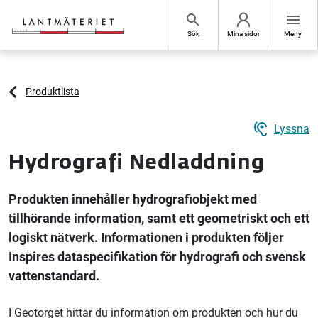
Hoppa till sidans innehåll
search
menu
Sök
Mina sidor
Meny
Produktlista
hearing
Lyssna
Hydrografi Nedladdning
Produkten innehåller hydrografiobjekt med
tillhörande information, samt ett geometriskt och ett
logiskt nätverk. Informationen i produkten följer
Inspires dataspecifikation för hydrografi och svensk
vattenstandard.
I Geotorget hittar du information om produkten och hur du