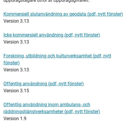
uppdragstagare utför åt Uppdragsgivaren.
Kommersiell slutanvändning av geodata (pdf, nytt fönster)
Version 3.13
Icke kommersiell användning (pdf, nytt fönster)
Version 3.13
Forskning, utbildning och kulturverksamhet (pdf, nytt
fönster)
Version 3.13
Offentlig användning (pdf, nytt fönster)
Version 3.15
Offentlig användning inom ambulans- och
räddningstjänstverksamheter (pdf, nytt fönster)
Version 1.9