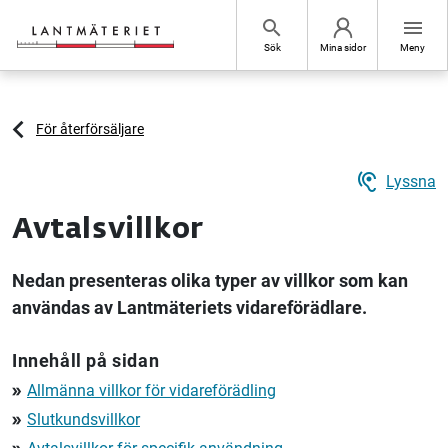
Hoppa till sidans innehåll
search
menu
Sök
Mina sidor
Meny
För återförsäljare
hearing
Lyssna
Avtalsvillkor
Nedan presenteras olika typer av villkor som kan
användas av Lantmäteriets vidareförädlare.
Innehåll på sidan
Allmänna villkor för vidareförädling
double_arrow
Slutkundsvillkor
double_arrow