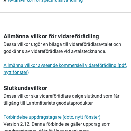
Avtalsvillkor för specifik användning
double_arrow
Allmänna villkor för vidareförädling
Dessa villkor utgör en bilaga till vidareförädlaravtalet och
godkänns av vidareförädlare vid avtalstecknande.
Allmänna villkor avseende kommersiell vidareförädling (pdf,
nytt fönster)
Slutkundsvillkor
Dessa villkor ska vidareförädlare delge slutkund som får
tillgång till
Lantmäteriets
geodataprodukter.
Förbindelse uppdragstagare (dotx, nytt fönster)
Version 2.12. Denna förbindelse gäller uppdrag som