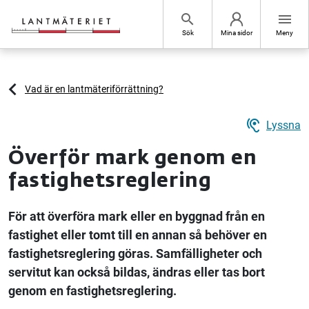
Hoppa till sidans innehåll
search
menu
Sök
Mina sidor
Meny
Vad är en lantmäteriförrättning?
hearing
Lyssna
Överför mark genom en
fastighetsreglering
För att överföra mark eller en byggnad från en
fastighet eller tomt till en annan så behöver en
fastighetsreglering göras. Samfälligheter och
servitut kan också bildas, ändras eller tas bort
genom en fastighetsreglering.