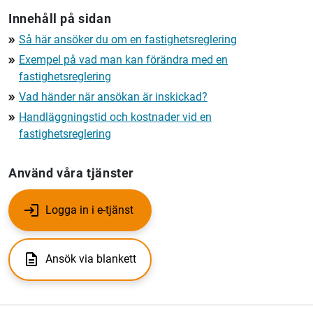
Innehåll på sidan
Så här ansöker du om en fastighetsreglering
double_arrow
Exempel på vad man kan förändra med en
double_arrow
fastighetsreglering
Vad händer när ansökan är inskickad?
double_arrow
Handläggningstid och kostnader vid en
double_arrow
fastighetsreglering
Använd våra tjänster
Logga in i e-tjänst
Ansök via blankett