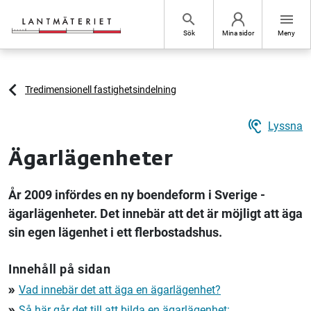
Hoppa till sidans innehåll
search
menu
Sök
Mina sidor
Meny
Tredimensionell fastighetsindelning
hearing
Lyssna
Ägarlägenheter
År 2009 infördes en ny boendeform i Sverige -
ägarlägenheter. Det innebär att det är möjligt att äga
sin egen lägenhet i ett flerbostadshus.
Innehåll på sidan
Vad innebär det att äga en ägarlägenhet?
double_arrow
Så här går det till att bilda en ägarlägenhet:
double_arrow