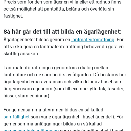
Precis som för den som äger en villa eller ett radhus finns
också möjlighet att pantsätta, belåna och överlåta sin
fastighet.
Så här går det till att bilda en ägarlägenhet:
Ägarlägenheter bildas genom en
lantmäteriförrättning
. För
att vi ska göra en lantmäteriförrättning behöver du göra en
skriftlig ansökan.
Lantmäteriförrättningen genomförs i dialog mellan
lantmätare och de som berörs av åtgärden. Då bestäms hur
ägarlägenheterna avgränsas och vilka delar av huset som
är gemensam egendom (som till exempel yttertak, fasader,
hissar, stamledningar).
För gemensamma utrymmen bildas en så kallad
samfällighet
som varje ägarlägenhet i huset äger del i. För
gemensamma anläggningar bildas en så kallad
gemensamhetsanläggning
som varje ägarlägenhet i huset