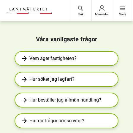
Hoppa till sidans innehåll
search
menu
Sök
Mina sidor
Meny
Lantmäteriet
Våra vanligaste frågor
arrow_forward
Vem äger fastigheten?
arrow_forward
Hur söker jag lagfart?
arrow_forward
Hur beställer jag allmän handling?
arrow_forward
Har du frågor om servitut?