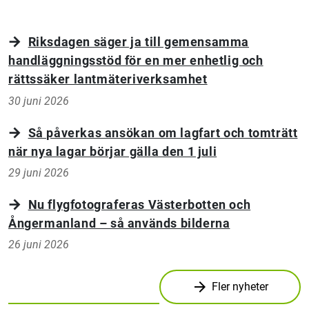
Riksdagen säger ja till gemensamma
handläggningsstöd för en mer enhetlig och
rättssäker lantmäteriverksamhet
30 juni 2026
Så påverkas ansökan om lagfart och tomträtt
när nya lagar börjar gälla den 1 juli
29 juni 2026
Nu flygfotograferas Västerbotten och
Ångermanland – så används bilderna
26 juni 2026
arrow_forward
Fler nyheter