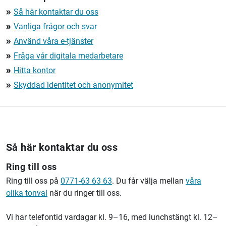
Så här kontaktar du oss
double_arrow
Vanliga frågor och svar
double_arrow
Använd våra e-tjänster
double_arrow
Fråga vår digitala medarbetare
double_arrow
Hitta kontor
double_arrow
Skyddad identitet och anonymitet
double_arrow
Så här kontaktar du oss
Ring till oss
Ring till oss på
0771-63 63 63
. Du får välja mellan
våra
olika tonval
när du ringer till oss.
Vi har telefontid vardagar kl. 9–16, med lunchstängt kl. 12–