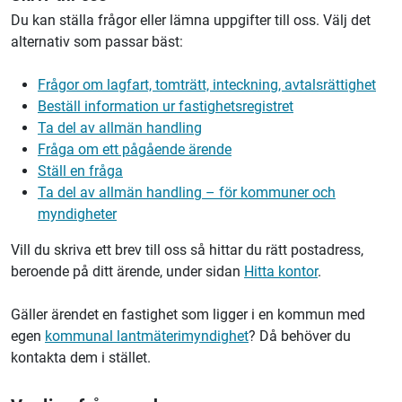
Du kan ställa frågor eller lämna uppgifter till oss.
Välj det
alternativ som passar bäst:
Frågor om lagfart, tomträtt, inteckning, avtalsrättighet
Beställ information ur fastighetsregistret
Ta del av allmän handling
Fråga om ett pågående ärende
Ställ en fråga
Ta del av allmän handling – för kommuner och
myndigheter
Vill du skriva ett brev till oss så hittar du rätt postadress,
beroende på ditt ärende, under sidan
Hitta kontor
.
Gäller ärendet en fastighet som ligger i en kommun med
egen
kommunal lantmäterimyndighet
? Då behöver du
kontakta dem i stället.