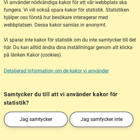
Innehåll
Vi använder nödvändiga kakor för att vår webbplats ska
fungera. Vi vill också spara kakor för statistik. Statistiken
I listan här nedanför kan du se ett urval av den information
hjälper oss förstå hur besökare interagerar med
om rättigheter som finns i fastighetsregistret. Till
webbplatsen. Dessa kakor samlas in anonymt.
rättigheterna anges aktbeteckning till originalhandlingar.
Vi sparar inte kakor för statistik om du inte samtycker till det
Avtalsservitut (privaträttsligt avtal)
– avtalsservitut
här. Du kan alltid ändra dina inställningar genom att klicka
redovisas under Rättigheter under förutsättning att de
på länken Kakor (cookies).
lämnats in för inskrivning. I så fall redovisas de även i
fastighetsregistrets inskrivningsdel.
Detaljerad information om de kakor vi använder
Ledningsrätt
–
ledningsrätt får bildas för vissa
Frågor?
ledningstyper och ger ledningshavare eller fastighet rätt att
Chatta med
mig!
dra fram ledning över annans mark.
Samtycker du till att vi använder kakor för
statistik?
Ledningsrätt kan enbart bildas för ledningar för allmänt
ändamål till exempel elledningar, vatten- och
Jag samtycker
Jag samtycker inte
avloppsledningar och fjärrvärme.
Officialnyttjanderätt
–
Nyttjanderätt till förmån för en