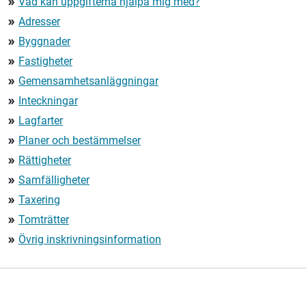
Vad kan uppgifterna hjälpa mig med?
double_arrow
Adresser
double_arrow
Byggnader
double_arrow
Fastigheter
double_arrow
Gemensamhetsanläggningar
double_arrow
Inteckningar
double_arrow
Lagfarter
double_arrow
Planer och bestämmelser
double_arrow
Rättigheter
double_arrow
Samfälligheter
double_arrow
Taxering
double_arrow
Tomträtter
double_arrow
Övrig inskrivningsinformation
double_arrow