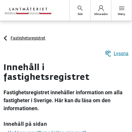
Hoppa till sidans innehåll
search
menu
Sök
Mina sidor
Meny
Fastighetsregistret
hearing
Lyssna
Innehåll i
fastighetsregistret
Fastighetsregistret innehåller information om alla
fastigheter i Sverige. Här kan du läsa om den
informationen.
Innehåll på sidan