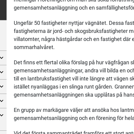
gemensamhetsanläggning och en samfällighetsför
Ungefär 50 fastigheter nyttjar vägnätet. Dessa fast
fastigheterna är jord- och skogsbruksfastigheter me
villatomter, några hästgårdar och en fastighet där e
sommarhalvåret.
Det finns ett flertal olika förslag på hur vägfrågan s
gemensamhetsanläggningar, andra vill bilda en och 
till en lantbruksfastighet vill inte längre att väg
istället nyanläggas i en slinga runt gården. Grannen
gemensamhetsanläggningen ska upplåtas på han
En grupp av markägare väljer att ansöka hos lant
gemensamhetsanläggning och en förening för hela
Vid det första sammanträdet framförs ett stort ant