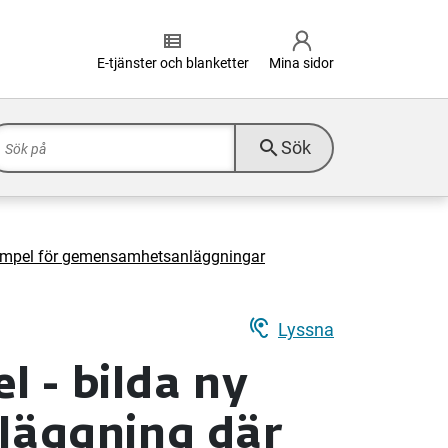
view_list
E-tjänster och blanketter
Mina sidor
search
Sök
mpel för gemensamhetsanläggningar
hearing
Lyssna
l - bilda ny
äggning där