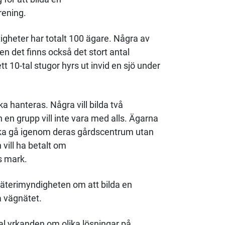
ening.
igheter har totalt 100 ägare. Några av
n det finns också det stort antal
tt 10-tal stugor hyrs ut invid en sjö under
ka hanteras. Några vill bilda två
en grupp vill inte vara med alls. Ägarna
en ska gå igenom deras gårdscentrum utan
 vill ha betalt om
s mark.
mäterimyndigheten om att bilda en
 vägnätet.
al yrkanden om olika lösningar på