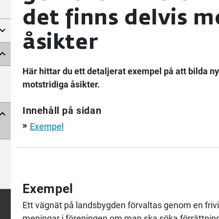
det finns delvis m
åsikter
Här hittar du ett detaljerat exempel på att bilda
motstridiga åsikter.
Innehåll på sidan
Exempel
double_arrow
Exempel
Ett vägnät på landsbygden förvaltas genom en frivi
meningar i föreningen om man ska söka förrättning 