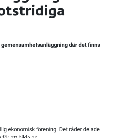
otstridiga
 ny gemensamhetsanläggning där det finns
llig ekonomisk förening. Det råder delade
för att bilda en