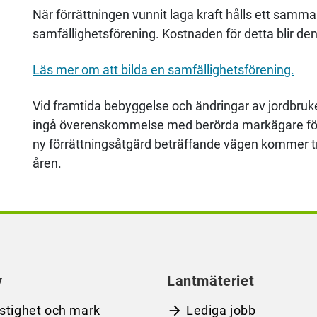
När förrättningen vunnit laga kraft hålls ett samman
samfällighetsförening. Kostnaden för detta blir de
Läs mer om att bilda en samfällighetsförening.
Vid framtida bebyggelse och ändringar av jordbruket
ingå överenskommelse med berörda markägare för a
ny förrättningsåtgärd beträffande vägen kommer 
åren.
y
Lantmäteriet
stighet och mark
Lediga jobb