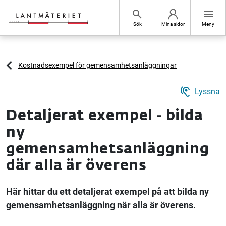
Hoppa till sidans innehåll
search
menu
Sök
Mina sidor
Meny
Kostnadsexempel för gemensamhetsanläggningar
hearing
Lyssna
Detaljerat exempel - bilda
ny
gemensamhetsanläggning
där alla är överens
Här hittar du ett detaljerat exempel på att bilda ny
gemensamhetsanläggning när alla är överens.