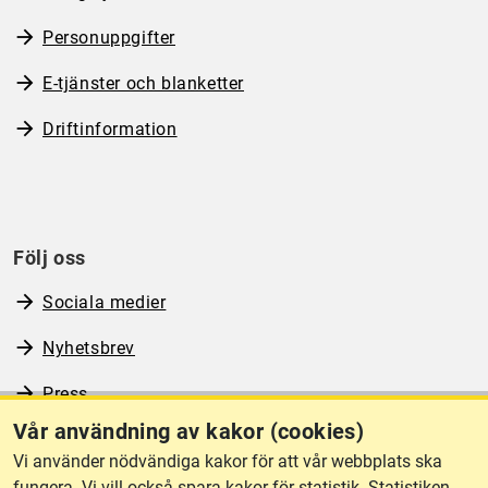
Personuppgifter
E-tjänster och blanketter
Driftinformation
Följ oss
Sociala medier
Nyhetsbrev
Press
Vår användning av kakor (cookies)
RSS
Vi använder nödvändiga kakor för att vår webbplats ska
fungera. Vi vill också spara kakor för statistik. Statistiken