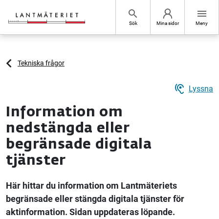
Hoppa till sidans innehåll
search
menu
Sök
Mina sidor
Meny
Tekniska frågor
hearing
Lyssna
Information om
nedstängda eller
begränsade digitala
tjänster
Här hittar du information om Lantmäteriets
begränsade eller stängda digitala tjänster för
aktinformation. Sidan uppdateras löpande.