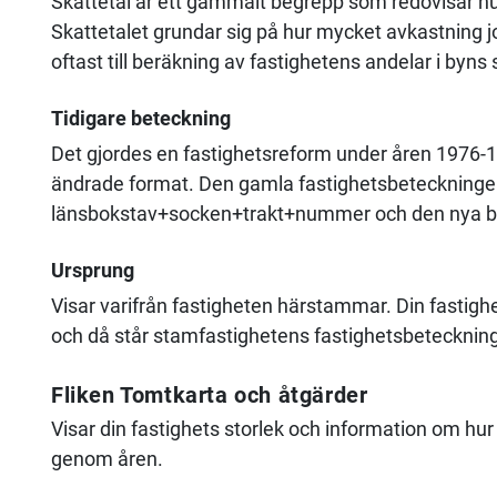
Skattetal är ett gammalt begrepp som redovisar hur
Skattetalet grundar sig på hur mycket avkastning 
oftast till beräkning av fastighetens andelar i byns
Tidigare beteckning
Det gjordes en fastighetsreform under åren 1976-1
ändrade format. Den gamla fastighetsbeteckninge
länsbokstav+socken+trakt+nummer och den nya 
Ursprung
Visar varifrån fastigheten härstammar. Din fastighe
och då står stamfastighetens fastighetsbetecknin
Fliken Tomtkarta och åtgärder
Visar din fastighets storlek och information om hur 
genom åren.