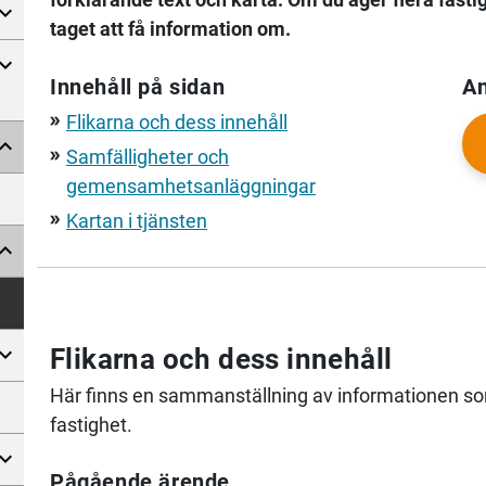
taget att få information om.
Innehåll på sidan
An
Flikarna och dess innehåll
double_arrow
Samfälligheter och
double_arrow
gemensamhetsanläggningar
Kartan i tjänsten
double_arrow
Flikarna och dess innehåll
Här finns en sammanställning av informationen som 
fastighet.
Pågående ärende