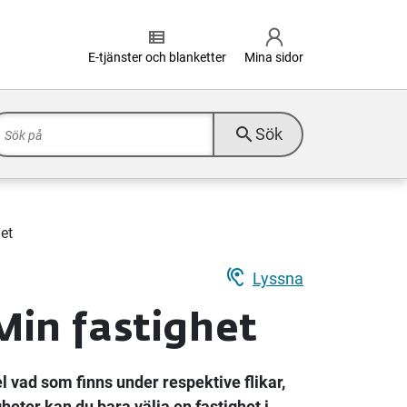
view_list
E-tjänster och blanketter
Mina sidor
search
Sök
het
hearing
Lyssna
 Min fastighet
l vad som finns under respektive flikar,
heter kan du bara välja en fastighet i