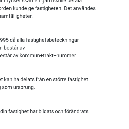
 mycket skatt en gård skulle betala.
jorden kunde ge fastigheten. Det användes
 samfälligheter.
995 då alla fastighetsbeteckningar
n består av
består av kommun+trakt+nummer.
t kan ha delats från en större fastighet
g som ursprung.
din fastighet har bildats och förändrats