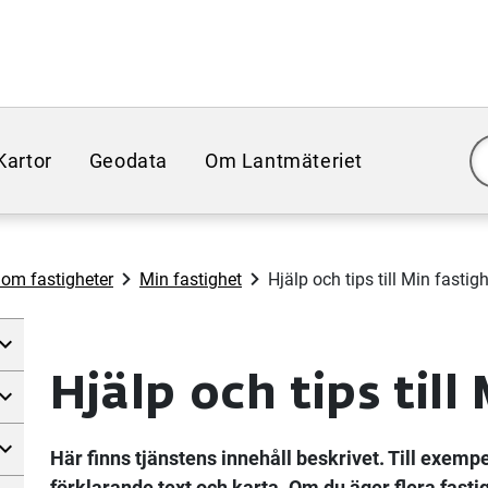
Kartor
Geodata
Om Lantmäteriet
 om fastigheter
Min fastighet
Hjälp och tips till Min fastig
Hjälp och tips till
Här finns tjänstens innehåll beskrivet. Till exempe
förklarande text och karta. Om du äger flera fastig