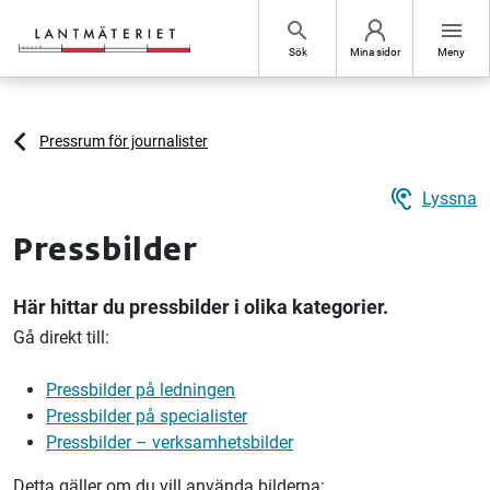
Hoppa till sidans innehåll
search
menu
Sök
Mina sidor
Meny
Pressrum för journalister
hearing
Lyssna
Pressbilder
Här hittar du pressbilder i olika kategorier.
Gå direkt till:
Pressbilder på ledningen
Pressbilder på specialister
Pressbilder – verksamhetsbilder
Detta gäller om du vill använda bilderna: