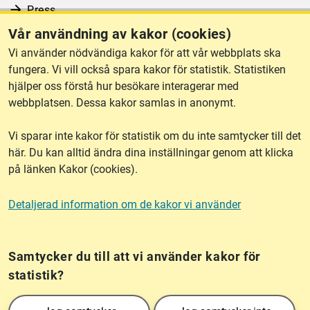
Press
Vår användning av kakor (cookies)
RSS
Vi använder nödvändiga kakor för att vår webbplats ska
fungera. Vi vill också spara kakor för statistik. Statistiken
hjälper oss förstå hur besökare interagerar med
Om webbplatsen
webbplatsen. Dessa kakor samlas in anonymt.
Vi sparar inte kakor för statistik om du inte samtycker till det
Tillgänglighet
här. Du kan alltid ändra dina inställningar genom att klicka
på länken Kakor (cookies).
Other languages
Detaljerad information om de kakor vi använder
Kakor (cookies)
Frågor?
Chatta med
mig!
Samtycker du till att vi använder kakor för
statistik?
Lantmäteriet är den myndighet som kartlägger Sverige. Till våra uppgifter hör