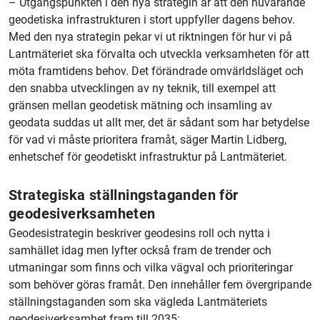
– Utgångspunkten i den nya strategin är att den nuvarande
geodetiska infrastrukturen i stort uppfyller dagens behov.
Med den nya strategin pekar vi ut riktningen för hur vi på
Lantmäteriet ska förvalta och utveckla verksamheten för att
möta framtidens behov. Det förändrade omvärldsläget och
den snabba utvecklingen av ny teknik, till exempel att
gränsen mellan geodetisk mätning och insamling av
geodata suddas ut allt mer, det är sådant som har betydelse
för vad vi måste prioritera framåt, säger Martin Lidberg,
enhetschef för geodetiskt infrastruktur på Lantmäteriet.
Strategiska ställningstaganden för
geodesiverksamheten
Geodesistrategin beskriver geodesins roll och nytta i
samhället idag men lyfter också fram de trender och
utmaningar som finns och vilka vägval och prioriteringar
som behöver göras framåt. Den innehåller fem övergripande
ställningstaganden som ska vägleda Lantmäteriets
geodesiverksamhet fram till 2035: