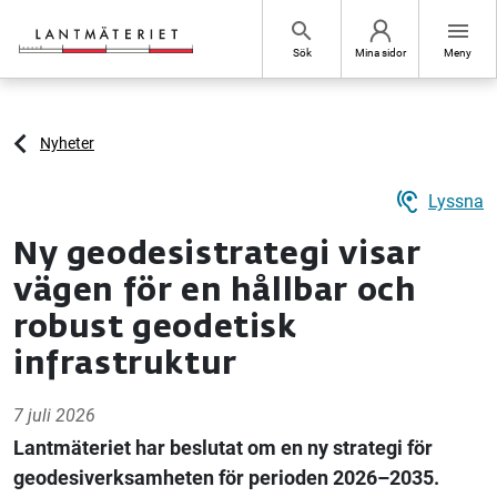
Hoppa till sidans innehåll
search
menu
Sök
Mina sidor
Meny
Nyheter
hearing
Lyssna
Ny geodesistrategi visar
vägen för en hållbar och
robust geodetisk
infrastruktur
7 juli 2026
Lantmäteriet har beslutat om en ny strategi för
geodesiverksamheten för perioden 2026–2035.