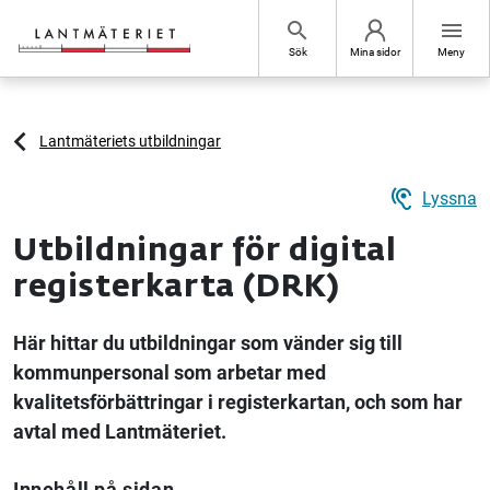
Hoppa till sidans innehåll
search
menu
Sök
Mina sidor
Meny
Lantmäteriets utbildningar
hearing
Lyssna
Utbildningar för digital
registerkarta (DRK)
Här hittar du utbildningar som vänder sig till
kommunpersonal som arbetar med
kvalitetsförbättringar i registerkartan, och som har
avtal med Lantmäteriet.
Innehåll på sidan