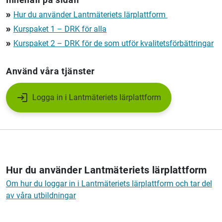
Hur du använder Lantmäteriet
s lärplattform
double_arrow
Kurspaket 1 – DRK för alla
double_arrow
Kurspaket 2 – DRK för de som utför kvalitetsförbättringar
double_arrow
Använd våra tjänster
Logga in i Lantmäteriets lärplattform
Hur du använder Lantmäteriet
s lärplattform
Om hur du loggar in i Lantmäteriets lärplattform och tar del
av våra utbildningar