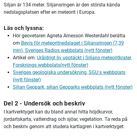
Siljan är 134 meter. Siljansringen är den största kända
nedslagsplatsen efter en meteorit i Europa.
Läs och lyssna:
Hör geovetaren Agneta Arnesson Westerdahl berätta
om
Bevis för meteoritnedslaget i Siljansringen (7,39
min), Sveriges Radios webbplats (nytt fönster)
Artikel om:
Uråldrigt liv upptäckt i Siljans meteoritkrater,
Forsknings webbplats(nytt fönster)
Sveriges geologiska undersökning, SGU:s webbplats
(nytt fönster)
Siljan Geopark, siljan Geoparks webbplats (nytt fönster)
Del 2 - Undersök och beskriv
I kartverktyget kan du bland annat hitta höjdkurvor,
jordartskarta, vattendrag och sjöar, vegetation. Ta reda på
och beskriv genom att studera kartlagren i kartverktyget: