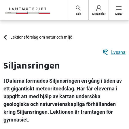
Hoppa till sidans innehåll
search
menu
Sök
Mina sidor
Meny
Lektionsförslag om natur och miljö
hearing
Lyssna
Siljansringen
I Dalarna formades Siljansringen en gång i tiden av
ett gigantiskt meteoritnedslag. Här får eleverna i
uppgift att med hjälp av kartan undersöka
geologiska och naturvetenskapliga förhållanden
kring Siljansringen. Lektionen är framtagen för
gymnasiet.