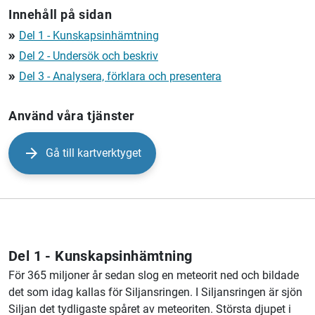
Innehåll på sidan
Del 1 - Kunskapsinhämtning
double_arrow
Del 2 - Undersök och beskriv
double_arrow
Del 3 - Analysera, förklara och presentera
double_arrow
Använd våra tjänster
Gå till kartverktyget
Del 1 - Kunskapsinhämtning
För 365 miljoner år sedan slog en meteorit ned och bildade
det som idag kallas för Siljansringen. I Siljansringen är sjön
Siljan det tydligaste spåret av meteoriten. Största djupet i