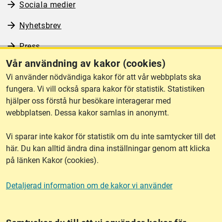
Sociala medier
Nyhetsbrev
Press
Vår användning av kakor (cookies)
RSS
Vi använder nödvändiga kakor för att vår webbplats ska
fungera. Vi vill också spara kakor för statistik. Statistiken
hjälper oss förstå hur besökare interagerar med
Om webbplatsen
webbplatsen. Dessa kakor samlas in anonymt.
Vi sparar inte kakor för statistik om du inte samtycker till det
Tillgänglighet
här. Du kan alltid ändra dina inställningar genom att klicka
på länken Kakor (cookies).
Other languages
Detaljerad information om de kakor vi använder
Kakor (cookies)
Frågor?
Chatta med
mig!