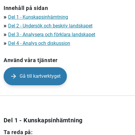
Innehåll på sidan
Del 1 - Kunskapsinhämtning
double_arrow
Del 2 - Undersök och beskriv landskapet
double_arrow
Del 3 - Analysera och förklara landskapet
double_arrow
Del 4 - Analys och diskussion
double_arrow
Använd våra tjänster
Gå till kartverktyget
Del 1 - Kunskapsinhämtning
Ta reda på: