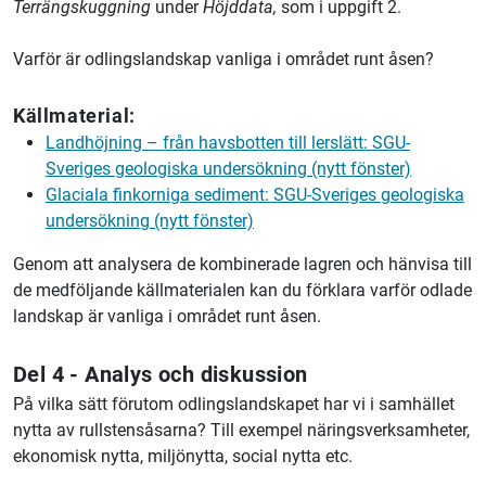
Terrängskuggning
under
Höjddata,
som i uppgift 2.
Varför är odlingslandskap vanliga i området runt åsen?
Källmaterial:
Landhöjning – från havsbotten till lerslätt: SGU-
Sveriges geologiska undersökning (nytt fönster)
Glaciala finkorniga sediment: SGU-Sveriges geologiska
undersökning (nytt fönster)
Genom att analysera de kombinerade lagren och hänvisa till
de medföljande källmaterialen kan du förklara varför odlade
landskap är vanliga i området runt åsen.
Del 4 - Analys och diskussion
På vilka sätt förutom odlingslandskapet har vi i samhället
nytta av rullstensåsarna? Till exempel näringsverksamheter,
ekonomisk nytta, miljönytta, social nytta etc.