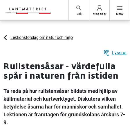
Hoppa till sidans innehåll
search
menu
Sök
Mina sidor
Meny
Lektionsförslag om natur och miljö
hearing
Lyssna
Rullstensåsar - värdefulla
spår i naturen från istiden
Ta reda på hur rullstensåsar bildats med hjälp av
källmaterial och kartverktyget. Diskutera vilken
betydelse åsarna har för människor och samhället.
Lektionen är framtagen för grundskolans årskurs 7-
9.