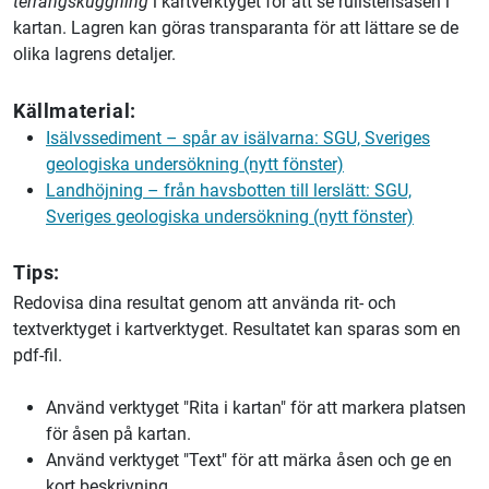
terrängskuggning
i kartverktyget för att se rullstensåsen i
kartan. Lagren kan göras transparanta för att lättare se de
olika lagrens detaljer.
Källmaterial:
Isälvssediment – spår av isälvarna: SGU, Sveriges
geologiska undersökning (nytt fönster)
Landhöjning – från havsbotten till lerslätt: SGU,
Sveriges geologiska undersökning (nytt fönster)
Tips:
Redovisa dina resultat genom att använda rit- och
textverktyget i kartverktyget. Resultatet kan sparas som en
pdf-fil.
Använd verktyget "Rita i kartan" för att markera platsen
för åsen på kartan.
Använd verktyget "Text" för att märka åsen och ge en
kort beskrivning.