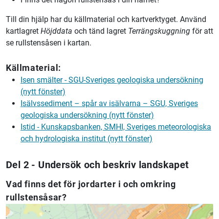
Till din hjälp har du källmaterial och kartverktyget. Använd
kartlagret
Höjddata
och tänd lagret
Terrängskuggning
för att
se rullstensåsen i kartan.
Källmaterial:
Isen smälter - SGU-Sveriges geologiska undersökning
(nytt fönster)
Isälvssediment – spår av isälvarna – SGU, Sveriges
geologiska undersökning (nytt fönster)
Istid - Kunskapsbanken, SMHI, Sveriges meteorologiska
och hydrologiska institut (nytt fönster)
Del 2 - Undersök och beskriv landskapet
Vad finns det för jordarter i och omkring
rullstensåsar?