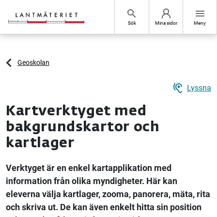
Hoppa till sidans innehåll
search
menu
Sök
Mina sidor
Meny
Geoskolan
hearing
Lyssna
Kartverktyget med
bakgrundskartor och
kartlager
Verktyget är en enkel kartapplikation med
information från olika myndigheter. Här kan
eleverna välja kartlager, zooma, panorera, mäta, rita
och skriva ut. De kan även enkelt hitta sin position